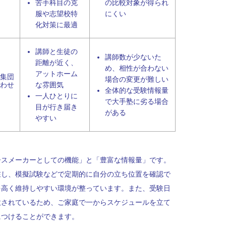
苦手科目の克
の比較対象が得られ
服や志望校特
にくい
化対策に最適
講師と生徒の
講師数が少ないた
距離が近く、
め、相性が合わない
アットホーム
集団
場合の変更が難しい
わせ
な雰囲気
全体的な受験情報量
一人ひとりに
で大手塾に劣る場合
目が行き届き
がある
やすい
ースメーカーとしての機能」と「豊富な情報量」です。
在し、模擬試験などで定期的に自分の立ち位置を確認で
を高く維持しやすい環境が整っています。また、受験日
意されているため、ご家庭で一からスケジュールを立て
につけることができます。