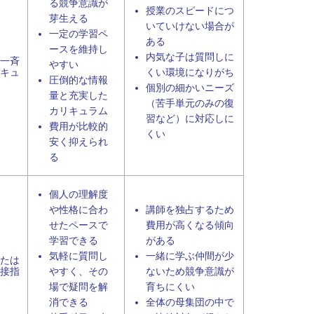
る競争意識が
授業のスピードにつ
芽生える
いていけない場合が
一定の学習ペ
ある
ースを維持し
内気な子は質問しに
一斉
やすい
キュ
くい環境になりがち
圧倒的な情報
個別の細かいニーズ
量と充実した
（苦手単元のみの復
カリキュラム
習など）に対応しに
費用が比較的
くい
安く抑えられ
る
個人の理解度
や性格に合わ
講師を独占するため
せたペースで
費用が高くなる傾向
学習できる
がある
気軽に質問し
一緒に学ぶ仲間が少
たは
接指
やすく、その
ないため競争意識が
場で疑問を解
育ちにくい
消できる
全体の母集団の中で