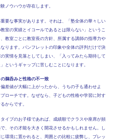
受験ノウハウが存在します。
い重要な事実があります。それは、「塾全体の華々しい
の教室の実績とイコールであるとは限らない」というこ
も、教室ごとに教室長の方針、所属する講師の指導力や
異なります。パンフレットの印象や全体の評判だけで決
室の実情を見落としてしまい、「入ってみたら期待して
た」というギャップに苦しむことになります。
」の鵜呑みと性格の不一致
て偏差値が大幅に上がったから、うちの子も通わせよ
アプローチです。なぜなら、子どもの性格や学習に対す
なるからです。
るタイプのお子様であれば、成績順でクラスや座席が頻
塾で、その才能を大きく開花させるかもしれません。し
同じ環境に置かれると、周囲との比較に疲弊し、プレッ