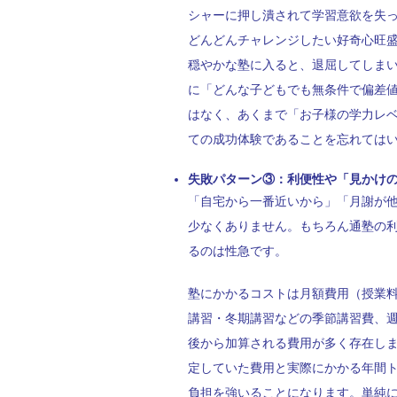
シャーに押し潰されて学習意欲を失
どんどんチャレンジしたい好奇心旺
穏やかな塾に入ると、退屈してしま
に「どんな子どもでも無条件で偏差値
はなく、あくまで「お子様の学力レ
ての成功体験であることを忘れては
失敗パターン③：利便性や「見かけ
「自宅から一番近いから」「月謝が
少なくありません。もちろん通塾の
るのは性急です。
塾にかかるコストは月額費用（授業
講習・冬期講習などの季節講習費、
後から加算される費用が多く存在し
定していた費用と実際にかかる年間
負担を強いることになります。単純