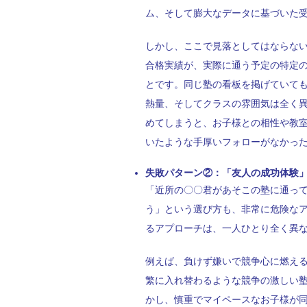
ム、そして膨大なデータに基づいた
しかし、ここで見落としてはならな
合格実績が、実際に通う予定の特定
とです。同じ塾の看板を掲げていて
熱量、そしてクラスの雰囲気は全く
めてしまうと、お子様との相性や教
いたような手厚いフォローがなかっ
失敗パターン②：「友人の成功体験
「近所の〇〇君があそこの塾に通っ
う」という選び方も、非常に危険な
るアプローチは、一人ひとり全く異
例えば、負けず嫌いで競争心に燃え
繁に入れ替わるような競争の激しい
かし、慎重でマイペースなお子様が