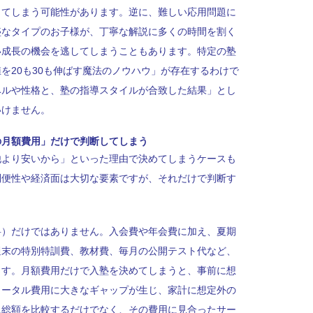
ってしまう可能性があります。逆に、難しい応用問題に
盛なタイプのお子様が、丁寧な解説に多くの時間を割く
い成長の機会を逃してしまうこともあります。特定の塾
を20も30も伸ばす魔法のノウハウ」が存在するわけで
ベルや性格と、塾の指導スタイルが合致した結果」とし
いけません。
の月額費用」だけで判断してしまう
他より安いから」といった理由で決めてしまうケースも
利便性や経済面は大切な要素ですが、それだけで判断す
料）だけではありません。入会費や年会費に加え、夏期
週末の特別特訓費、教材費、毎月の公開テスト代など、
ます。月額費用だけで入塾を決めてしまうと、事前に想
トータル費用に大きなギャップが生じ、家計に想定外の
に総額を比較するだけでなく、その費用に見合ったサー