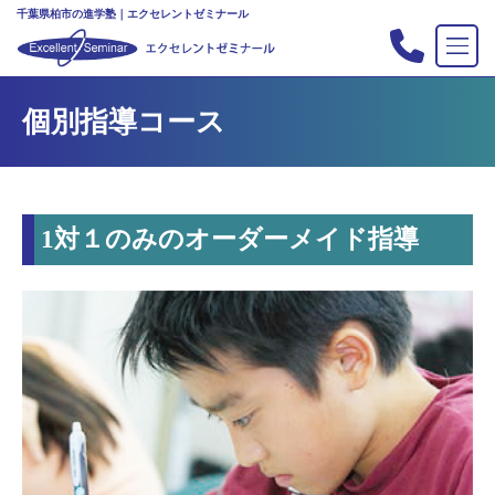
千葉県柏市の進学塾｜エクセレントゼミナール
TOP
個別指導コース
塾の紹介
合格実績
コース案内
1対１のみのオーダーメイド指導
入会案内
行事
教室案内
新・主宰のブログ
私立中高リンク集
プライバシーポリシー
お問い合わせ