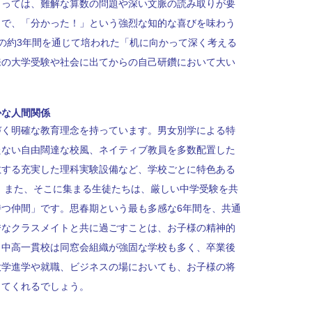
とっては、難解な算数の問題や深い文脈の読み取りが要
とで、「分かった！」という強烈な知的な喜びを味わう
の約3年間を通じて培われた「机に向かって深く考える
来の大学受験や社会に出てからの自己研鑽において大い
かな人間関係
づく明確な教育理念を持っています。男女別学による特
たない自由闊達な校風、ネイティブ教員を多数配置した
敵する充実した理科実験設備など、学校ごとに特色ある
 また、そこに集まる生徒たちは、厳しい中学受験を共
つ仲間」です。思春期という最も多感な6年間を、共通
秀なクラスメイトと共に過ごすことは、お子様の精神的
。中高一貫校は同窓会組織が強固な学校も多く、卒業後
大学進学や就職、ビジネスの場においても、お子様の将
ってくれるでしょう。