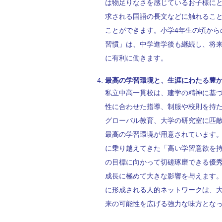
は物足りなさを感じているお子様に
求される国語の長文などに触れるこ
ことができます。小学4年生の頃から
習慣」は、中学進学後も継続し、将
に有利に働きます。
最高の学習環境と、生涯にわたる豊
私立中高一貫校は、建学の精神に基
性に合わせた指導、制服や校則を持
グローバル教育、大学の研究室に匹
最高の学習環境が用意されています。
に乗り越えてきた「高い学習意欲を持
の目標に向かって切磋琢磨できる優
成長に極めて大きな影響を与えます
に形成される人的ネットワークは、
来の可能性を広げる強力な味方とな