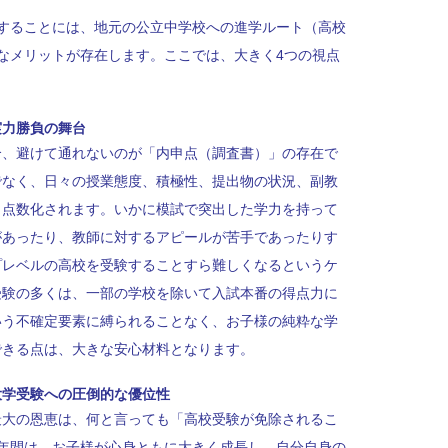
することには、地元の公立中学校への進学ルート（高校
なメリットが存在します。ここでは、大きく4つの視点
実力勝負の舞台
合、避けて通れないのが「内申点（調査書）」の存在で
でなく、日々の授業態度、積極性、提出物の状況、副教
ら点数化されます。いかに模試で突出した学力を持って
があったり、教師に対するアピールが苦手であったりす
プレベルの高校を受験することすら難しくなるというケ
受験の多くは、一部の学校を除いて入試本番の得点力に
いう不確定要素に縛られることなく、お子様の純粋な学
できる点は、大きな安心材料となります。
大学受験への圧倒的な優位性
最大の恩恵は、何と言っても「高校受験が免除されるこ
年間は、お子様が心身ともに大きく成長し、自分自身の