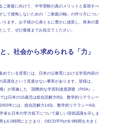
るご家庭に向けて、中学受験の真のメリットと直視すべ
そして後悔しないための「ご家庭の軸」の作り方につい
いります。お子様が心身ともに豊かに成長し、将来の選
として、ぜひ最後までお役立てください。
状と、社会から求められる「力」
集めている背景には、日本の公教育における学習内容の
の高度化という見逃せない事実があります。皆様は、
機構）が実施した「国際的な学習到達度調査（PISA）」
点では日本の15歳児は総合読解力8位、数学的リテラシー
2003年には、総合読解力14位、数学的リテラシー6位
科学省も日本の学力低下について厳しい現状認識を示しま
6.5時間にとどまり、OECD平均の8.9時間を大きく