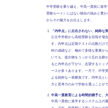
中学受験を乗り越え、中高一貫校に進学
受験ルート）にはない独自の強みと豊か
からその魅力をお伝えします。
「内申点」に左右されない、純粋な
公立中学校から高校受験を目指す場
す。内申点は定期テストの点数だけ
科の成績など、極めて多様な要素か
いても、提出物をうっかり忘れる癖
ると内申点が下がり、志望するトッ
ースが多々あります。一方で、中学
よる純粋な一発勝負です。内申点と
力と思考力のみで学校を選ぶことが
中高一貫教育による時間的猶予と、
中高一貫校に進学するシステム上の
と」です。中学校に入学してからの3