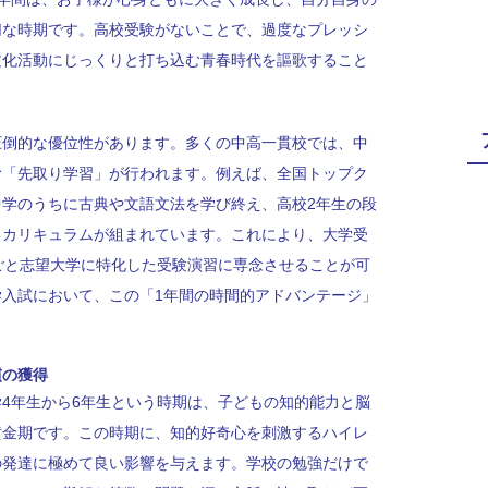
切な時期です。高校受験がないことで、過度なプレッシ
文化活動にじっくりと打ち込む青春時代を謳歌すること
圧倒的な優位性があります。多くの中高一貫校では、中
む「先取り学習」が行われます。例えば、全国トップク
学のうちに古典や文語文法を学び終え、高校2年生の段
るカリキュラムが組まれています。これにより、大学受
ごと志望大学に特化した受験演習に専念させることが可
入試において、この「1年間の時間的アドバンテージ」
慣の獲得
4年生から6年生という時期は、子どもの知的能力と脳
黄金期です。この時期に、知的好奇心を刺激するハイレ
の発達に極めて良い影響を与えます。学校の勉強だけで