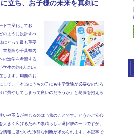
点に立ち、お子様の未来を真剣に
ードで変化してお
どのように設計すべ
様にとって最も重要
、首都圏や千葉県内
への進学を希望する
小学生の約4人に1人
在します。周囲のお
にして、「本当にうちの子にも中学受験が必要なのだろ
りに費やしてしまって良いのだろうか」と葛藤を抱えら
迷いや不安が生じるのは当然のことです。どうかご安心
を大きく広げるための素晴らしい選択肢の一つですが、
な情報に基づいた冷静な判断が求められます。本記事で