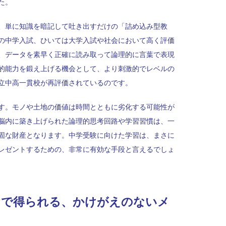
た。
、単に知識を暗記して吐き出すだけの「詰め込み型教
の中学入試、ひいては大学入試や社会において高く評価
、データを素早く正確に読み取って論理的に言葉で表現
的能力を鍛え上げる機会として、より刺激的でレベルの
立中高一貫校が再評価されているのです。
す。モノや土地の価値は時間とともに劣化する可能性が
脳内に築き上げられた論理的思考回路や学習習慣は、一
固な財産となります。中学受験に向けた学習は、まさに
レゼントするための、非常に有効な手段と言えるでしょ
とで得られる、かけがえのないメ