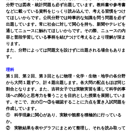
分野では図表・統計問題も必ず出題しています。教科書や参考書
などに載っている資料をじっくり読み込んで、考える習慣をつけ
てほしいからです。公民分野では時事的な知識を問う問題を必ず
出題しています。常に社会に対して関心を持ち、新聞やテレビを
通してニュースに触れてほしいからです。その際、ニュースの内
容と普段学習している事柄を結びつけて考えるとより理解が深ま
ります。
また、分野によっては問題文を設けずに出題される場合もありま
す。
理科
第１回、第２回、第３回ともに物理・化学・生物・地学の各分野
から大問１題ずつ、計４題出題します。各大問の配点もほぼ同じ
割合となります。また、吉祥女子では実験実習を通して科学的事
項への関心と思考力を養うことを目的とした授業を展開していま
す。そこで、次の①〜③を確認することに力点を置き入試問題を
作成しています。
① 科学現象に関心があり、実験や観察を積極的に行っている
か。
② 実験結果を表やグラフにまとめて整理し、それを読み取って