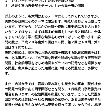
２ ジオパークをテーマにした地理分野の問題
３ 格差や富の再分配をテーマにした公民分野の問題
以上のように、各大問はあるテーマにそって作られていますが、
実際の各設問はそのテーマに限定せず、幅広い分野から出題して
います。ですから、どこかの分野や範囲に集中的に力を入れると
いうことではなく、まずは基本的知識をしっかりと確認し、全体
をまんべんなく学ぶ堅実な勉強を心がけてほしいと思います。設
問の数は、平成２９年度第１回は３８問、第２回は４０問、第３
回は３９問でした。
設問の形式は、基本的な用語の知識を確認する記述式問題をはじ
め、ある事柄についての正確な理解や詳細な知識を問う正誤判定
問題、社会的用語をはじめ地図やグラフ内の記号などを選択させ
る問題、出来事が起こった順番に並べ替える問題など、多様で
す。
また、吉祥女子では、図表の読み取りや歴史上の事象・現代社会
の問題の背景にある因果関係などを問う、１行程度（字数指定の
場合もあります）の記述問題を出題しています。こうした問題を
出題するのは普段から社会的用語の意味や、ある出来事が起きた
背景や理由を考えながら学ぶ姿勢を持ってほしいからです。地理