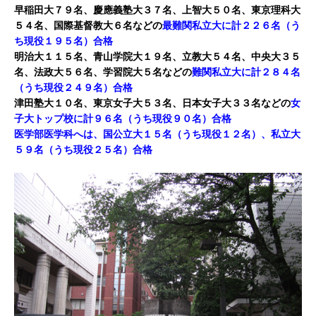
早稲田大７９名、慶應義塾大３７名、上智大５０名、東京理科大
５４名、国際基督教大６名などの
最難関私立大に計２２６名（う
ち現役１９５名）合格
明治大１１５名、青山学院大１９名、立教大５４名、中央大３５
名、法政大５６名、学習院大５名などの
難関私立大に計２８４名
（うち現役２４９名）合格
津田塾大１０名、東京女子大５３名、日本女子大３３名などの
女
子大トップ校に計９６名（うち現役９０名）合格
医学部医学科へは、国公立大１５名（うち現役１２名）、私立大
５９名（うち現役２５名）合格