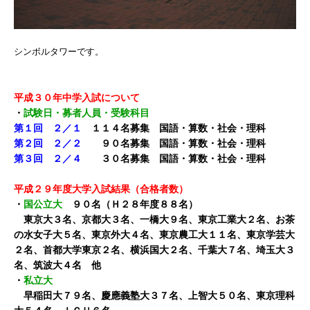
シンボルタワーです。
平成３０年中学入試について
・
試験日・募者人員・受験科目
第１回 ２／１
１１４名募集 国語・算数・社会・理科
第２回 ２／２
９０名募集 国語・算数・社会・理科
第３回 ２／４
３０名募集 国語・算数・社会・理科
平成２９年度大学入試結果（合格者数）
・
国公立大
９０名（Ｈ２８年度８８名）
東京大３名、京都大３名、一橋大９名、東京工業大２名、お茶
の水女子大５名、東京外大４名、東京農工大１１名、東京学芸大
２名、首都大学東京２名、横浜国大２名、千葉大７名、埼玉大３
名、筑波大４名 他
・
私立大
早稲田大７９名、慶應義塾大３７名、上智大５０名、東京理科