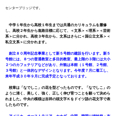
センターブリッジです。
中学１年生から高校１年生までは共通のカリキュラムを履修
し、高校２年生から進路目標に応じて、＜文系＞＜理系＞＜芸術
系＞に分かれ、高校３年生から、文系はさらに＜国公立文系＞＜
私立文系＞に分かれます。
創立８０周年記念事業として新５号館の建設を行います。新５
号館には、８つの普通教室と多目的教室、最上階の３階には大小
２つのカフェテリアなどがあり、外観は本館（１号館、２号館、
３号館）と一体的なデザインとなります。今年度７月に着工し、
来年平成３０年９月に完成予定となっております。
校章は「なでしこ」の花を型どったものです。「なでしこ」の
ように清く、美しく、強く、正しく伸び育つことを願って決めら
れました。中央の模様は吉祥の頭文字Ｋをドイツ語の花文字で表
したものです。