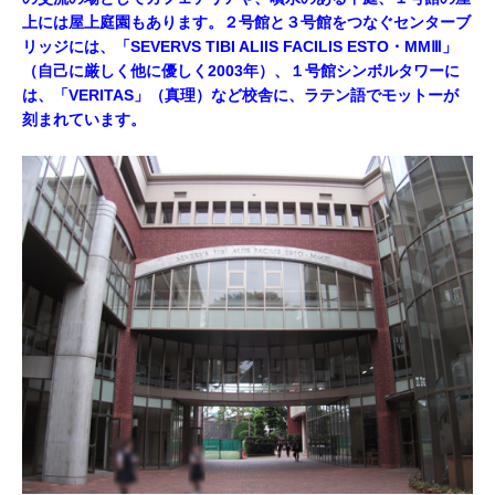
上には屋上庭園もあります。２号館と３号館をつなぐセンターブ
リッジには、「SEVERVS TIBI ALIIS FACILIS ESTO・MMⅢ」
（自己に厳しく他に優しく2003年）、１号館シンボルタワーに
は、「VERITAS」（真理）など校舎に、ラテン語でモットーが
刻まれています。