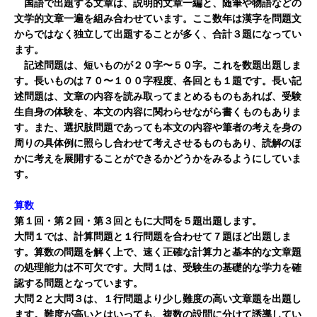
国語で出題する文章は、説明的文章一編と、随筆や物語などの
文学的文章一遍を組み合わせています。ここ数年は漢字を問題文
からではなく独立して出題することが多く、合計３題になってい
ます。
記述問題は、短いものが２０字〜５０字。これを数題出題しま
す。長いものは７０〜１００字程度、各回とも１題です。長い記
述問題は、文章の内容を読み取ってまとめるものもあれば、受験
生自身の体験を、本文の内容に関わらせながら書くものもありま
す。また、選択肢問題であっても本文の内容や筆者の考えを身の
周りの具体例に照らし合わせて考えさせるものもあり、読解のほ
かに考えを展開することができるかどうかをみるようにしていま
す。
算数
第１回・第２回・第３回ともに大問を５題出題します。
大問１では、計算問題と１行問題を合わせて７題ほど出題しま
す。算数の問題を解く上で、速く正確な計算力と基本的な文章題
の処理能力は不可欠です。大問１は、受験生の基礎的な学力を確
認する問題となっています。
大問２と大問３は、１行問題より少し難度の高い文章題を出題し
ます。難度が高いとはいっても、複数の設問に分けて誘導してい