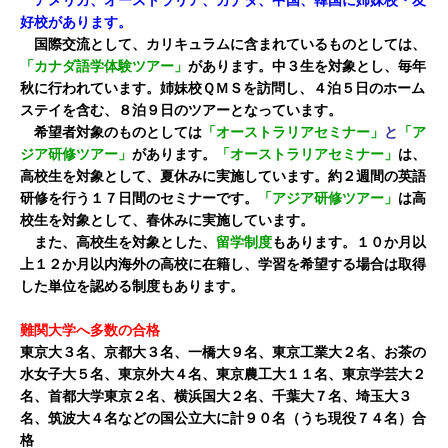
アメリカ、オーストラリア、カナダ、中国、韓国に姉妹校・友
好校があります。
国際交流として、カリキュラムに含まれているものとしては、
「カナダ語学体験ツアー」
があります。中３生を対象とし、毎年
秋に行われています。姉妹校ＱＭＳを訪問し、４泊５日のホーム
ステイを含む、８泊９日のツアーとなっています。
希望者対象のものとしては
「オーストラリアセミナー」
と
「ア
ジア研修ツアー」
があります。
「オーストラリアセミナー」
は、
高校生を対象として、夏休みに実施しています。約２週間の英語
研修を行う１７日間のセミナーです。
「アジア研修ツアー」
は高
校生を対象として、春休みに実施しています。
また、高校生を対象とした、
留学制度
もあります。１０か月以
上１２か月以内海外の高校に在籍し、学習を希望する場合は取得
した単位を認める制度もあります。
難関大学へ多数の合格
東京大３名、京都大３名、一橋大９名、東京工業大２名、お茶の
水女子大５名、東京外大４名、東京農工大１１名、東京学芸大２
名、首都大学東京２名、横浜国大２名、千葉大７名、埼玉大３
名、筑波大４名などの
国公立大に計９０名（うち現役７４名）合
格