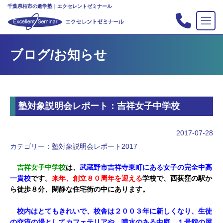
千葉県柏市の進学塾｜エクセレントゼミナール
TOP
ブログ/お知らせ
塾の紹介
合格実績
コース案内
塾対象説明会レポート：吉祥女子中学校
入会案内
行事
2017-07-28
教室案内
カテゴリー：
塾対象説明会レポート2017
新・主宰のブログ
吉祥女子中学校
は、
武蔵野市吉祥寺東町にある女子の完全中高
一貫校
です。
来年、創立８０周年を迎える
学校で、西荻窪の駅か
私立中高リンク集
ら徒歩８分、閑静な住宅街の中にあります。
プライバシーポリシー
校内はとてもきれいで、校舎は２００３年に新しくなり、生徒
お問い合わせ
の交流の場としてカフェテリアや、噴水のある中庭、１号館の屋