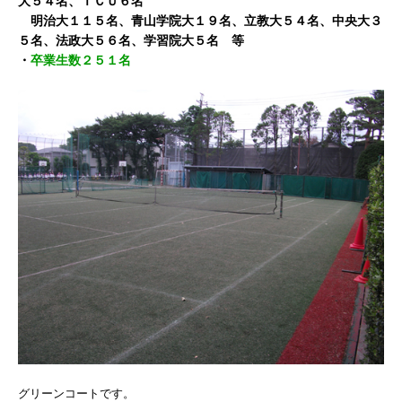
大５４名、ＩＣＵ６名
明治大１１５名、青山学院大１９名、立教大５４名、中央大３
５名、法政大５６名、学習院大５名 等
・
卒業生数２５１名
グリーンコートです。