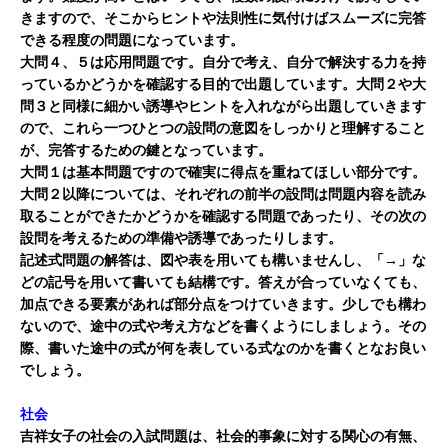
きますので、そこからヒントや法則性に気付けばスムーズに完答
できる程度の問題になっています。
大問４、５は応用問題です。自分で考え、自分で解決する力を持
っているかどうかを確認する目的で出題しています。大問２や大
問３と同様に細かい誘導やヒントを入れながら出題していきます
ので、これら一つひとつの設問の意図をしっかりと理解すること
が、完答するための鍵となっています。
大問１は基本問題ですので確実に得点を重ねてほしい部分です。
大問２以降については、それぞれの前半の設問は問題内容を読み
取ることができたかどうかを確認する問題であったり、その次の
設問を考えるための準備や誘導であったりします。
記述式問題の解答は、図や表を用いても構いませんし、「→」な
どの記号を用いて書いても結構です。答えが合っていなくても、
加点できる要素があれば部分点をつけていきます。少しでも構わ
ないので、途中の式や考え方などを書くようにしましょう。その
際、書いた途中の式が何を表している式なのかを書くとなお良い
でしょう。
社会
吉祥女子の社会の入試問題は、社会的事象に対する関心の有無、