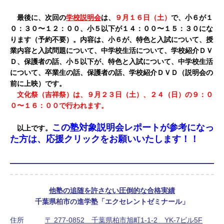
最後に、次回の
学校説明会
は、
９月１６日（土）
で、小６が１
０：３０〜１２：００、小５以下が１４：００〜１５：３０にな
ります（予約不要）。内容は、小６が、特色と入試について、授
業内容と入試問題について、中学校生活について、学校紹介ＤＶ
Ｄ、保護者の話、小５以下が、特色と入試について、中学校生活
について、卒業生の話、保護者の話、学校紹介ＤＶＤ（説明会の
前に上映）です。
文化祭（吉祥祭）は、９月２３日（土）、２４（日）の９：０
０〜１６：００で行われます。
この塾対象説明会レポートが参考になっ
以上です。
た方は、応援クリックをお願いいたします！！
他塾の追随を許さない圧倒的な合格実績
千葉県柏市の進学塾「エクセレントゼミナール」
住所
〒 277-0852 千葉県柏市旭町1-1-2 YK-7ビル5F