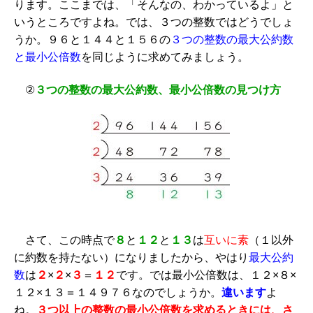
ります。ここまでは、「そんなの、わかっているよ」と
いうところですよね。では、３つの整数ではどうでしょ
うか。９６と１４４と１５６の
３つの整数の最大公約数
と最小公倍数
を同じように求めてみましょう。
②
３つの整数の最大公約数、最小公倍数の見つけ方
さて、この時点で
８
と
１２
と
１３
は
互いに素
（１以外
に約数を持たない）になりましたから、やはり
最大公約
数
は
２
×
２
×
３
＝
１２
です。では最小公倍数は、１２×８×
１２×１３＝１４９７６なのでしょうか。
違います
よ
ね。
３つ以上の整数の最小公倍数を求めるときには、さ