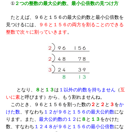
①
２つの整数の最大公約数、最小公倍数の見つけ方
たとえば、９６と１５６の最大公約数と最小公倍数を
見つけるには、
９６と１５６の両方を割ることのできる
整数で次々に割っていきます
。
となり、
８
と
１３
は
１以外の約数を持ちません
（
互
いに素
と呼びます）から、もう割れませんね。
このとき、９６と１５６を割った数の
２
と
２
と
３
を
か
けた数
、すなわち
１２が９６と１５６の最大公約数
にな
ります。また、
最大公約数の１２
に
８
と
１３
をかけた
数、すなわち
１２４８が９６と１５６の最小公倍数
にな