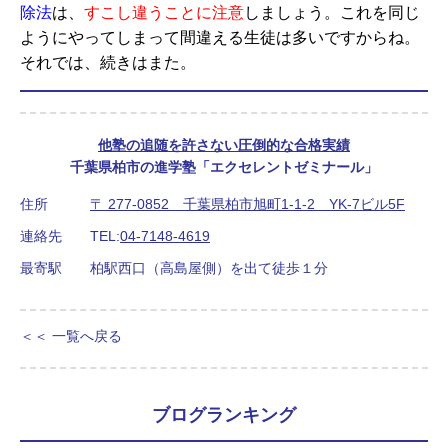
除法
は、
すこし違うことに注意
しましょう。これを同じ
ようにやってしまって間違える生徒は多いですからね。
それでは、続きはまた。
他塾の追随を許さない圧倒的な合格実績
千葉県柏市の進学塾「エクセレントゼミナール」
住所
〒 277-0852 千葉県柏市旭町1-1-2 YK-7ビル5F
連絡先
TEL:
04-7148-4619
最寄駅
柏駅西口（高島屋側）を出て徒歩１分
＜＜ 一覧へ戻る
ブログランキング