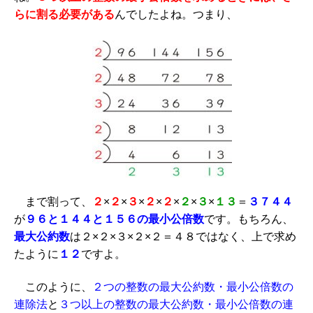
らに割る必要がある
んでしたよね。つまり、
まで割って、
２
×
２
×
３
×
２
×
２
×
２
×
３
×
１３
＝
３７４４
が
９６
と１４４と１５６
の最小公倍数
です。もちろん、
最大公約数
は２×２×３×２×２＝４８ではなく、上で求め
たように
１２
ですよ。
このように、
２つの整数の最大公約数・最小公倍数の
連除法
と
３つ以上の整数の最大公約数・最小公倍数の連