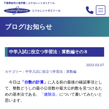
千葉県柏市の進学塾｜エクセレントゼミナール
TOP
ブログ/お知らせ
塾の紹介
合格実績
コース案内
中学入試に役立つ学習法：算数編その８
入会案内
行事
2023-03-07
教室案内
カテゴリー：
中学入試に役立つ学習法：算数編
新・主宰のブログ
今日は
「分数の計算」
に入る前の最後の確認事項とし
私立中高リンク集
て、整数どうしの最小公倍数や最大公約数を見つけるた
めの基本法である、
「連除法」
について書いてみたいと
プライバシーポリシー
思います。
お問い合わせ