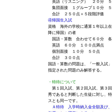
英語（リスニング） ２０分 ５
集団面接 １グループ１０分 ５
合計 ２５０点＋５段階評価
④帰国生入試
資格 海外の学校に通算１年以上在
降に帰国）の者
国語・算数 合わせて６０分 各
英語 ６０分 １００点満点
個別面接 １０分 ５０点
合計 ３００点
国語・算数の問題は、「一般入試」
指定された問題のみ解答する。
・特待について
第１回入試、第２回入試、第３回
秀であると判断した生徒に対し、特
スとも同一です。
Ａ特待 入学時納入金全額及び、