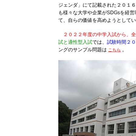
ジェンダ」にて記載された２０１６
も様々な大学や企業がSDGsを経
て、自らの価値を高めようとしてい
２０２２年度の中学入試から、全
試と適性型入試
では、
試験時間２０
ングのサンプル問題は
。
こちら