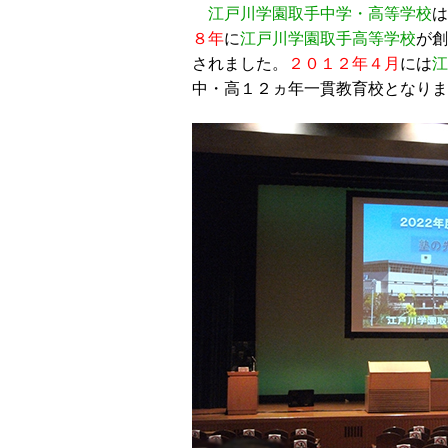
江戸川学園取手中学・高等学校
は
８年
に
江戸川学園取手高等学校
が創
されました。
２０１２年４月
には
江
中・高１２ヵ年一貫教育校となりま