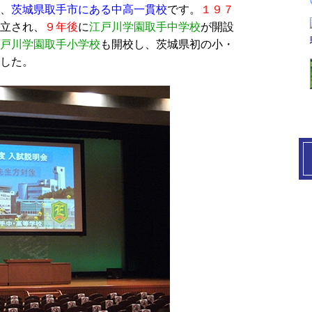
、
茨城県取手市にある中高一貫校
です。
１９７
立され、
９年後
に
江戸川学園取手中学校
が開設
戸川学園取手小学校
も開校し、茨城県初の小・
した。