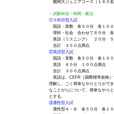
難関大ジュニアコース（１６０名
・試験科目・時間・配点
①５科目型入試
国語・算数 各５０分 各１００
理科・社会 合わせて６０分 各
英語（リスニング） ２０分 ５
合計 ３５０点満点
②英語型入試
国語・算数 各５０分 各１００
英語 ６０分 １００点満点
合計 ３００点満点
英語は、CEFR（国際標準規格）
理解し、ごく簡単なやりとりができ
なことがらについて、簡単なやりと
とする。
③適性型入試
適性型Ａ・Ｂ 各５０分 各１０