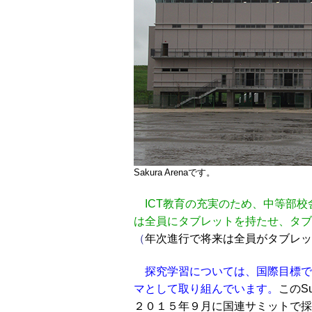
Sakura Arenaです。
ICT教育の充実のため、中等部校
は全員にタブレットを持たせ、タブ
（
年次進行で将来は全員がタブレッ
探究学習については、国際目標で
マとして取り組んでいます。
このSu
２０１５年９月に国連サミットで採