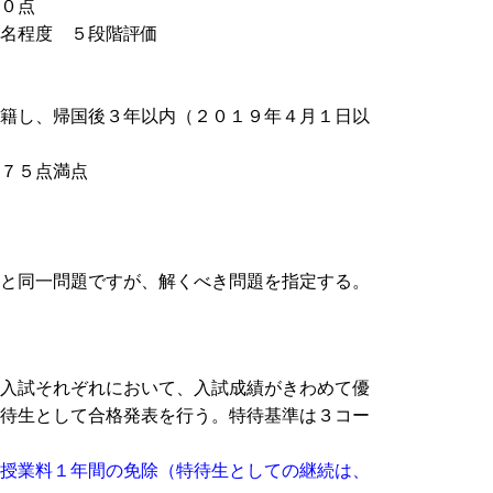
０点
名程度 ５段階評価
籍し、帰国後３年以内（２０１９年４月１日以
７５点満点
と同一問題ですが、解くべき問題を指定する。
入試それぞれにおいて、入試成績がきわめて優
待生として合格発表を行う。特待基準は３コー
授業料１年間の免除（特待生としての継続は、