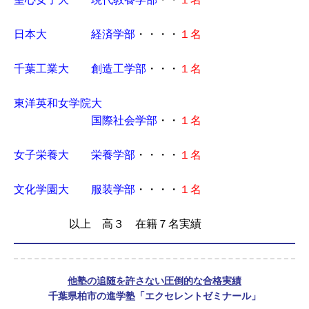
日本大 経済学部
・・・・
１名
千葉工業大 創造工学部
・・・
１名
東洋英和女学院大
国際社会学部
・・
１名
女子栄養大 栄養学部
・・・・
１名
文化学園大 服装学部
・・・・
１名
以上 高３ 在籍７名実績
他塾の追随を許さない圧倒的な合格実績
千葉県柏市の進学塾「エクセレントゼミナール」