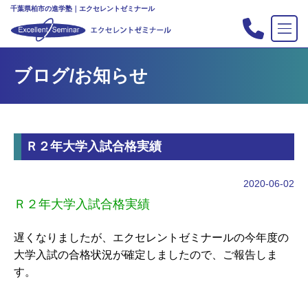
千葉県柏市の進学塾｜エクセレントゼミナール
TOP
ブログ/お知らせ
塾の紹介
合格実績
コース案内
Ｒ２年大学入試合格実績
入会案内
行事
2020-06-02
教室案内
Ｒ２年大学入試合格実績
新・主宰のブログ
遅くなりましたが、エクセレントゼミナールの今年度の
私立中高リンク集
大学入試の合格状況が確定しましたので、ご報告しま
プライバシーポリシー
す。
お問い合わせ