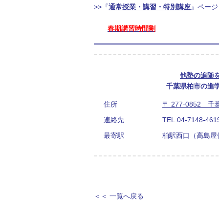
>>『
通常授業・講習・特別講座
』ページ
春期講習時間割
他塾の追随
千葉県柏市の進
住所
〒 277-0852 
連絡先
TEL:
04-7148-461
最寄駅
柏駅西口（高島屋
＜＜ 一覧へ戻る