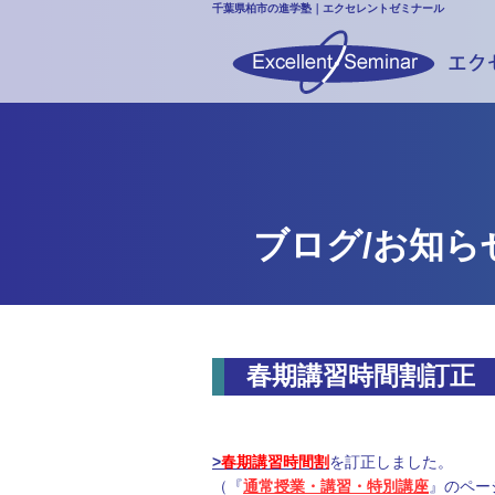
千葉県柏市の進学塾｜エクセレントゼミナール
ブログ/お知ら
春期講習時間割訂正
>
春期講習時間割
を訂正しました。
（『
通常授業・講習・特別講座
』のペー