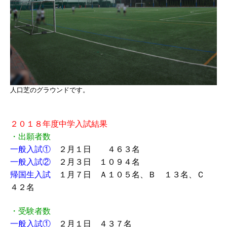
人口芝のグラウンドです。
２０１８年度中学入試結果
・出願者数
一般入試①
２月１日 ４６３名
一般入試②
２月３日 １０９４名
帰国生入試
１月７日 Ａ１０５名、Ｂ １３名、Ｃ
４２名
・受験者数
一般入試①
２月１日 ４３７名