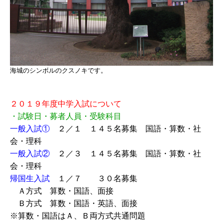
海城のシンボルのクスノキです。
２０１９年度中学入試について
・試験日・募者人員・受験科目
一般入試①
２／１ １４５名募集 国語・算数・社
会・理科
一般入試②
２／３ １４５名募集 国語・算数・社
会・理科
帰国生入試
１／７ ３０名募集
Ａ方式 算数・国語、面接
Ｂ方式 算数・国語・英語、面接
※算数・国語はＡ、Ｂ両方式共通問題