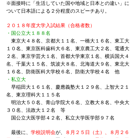
※面接時に「生活していた国や地域と日本との違い」に
ついて日本語による２分程度のスピーチあり。
２０１８年度大学入試結果（合格者数）
・国公立大１８８名
東京大４８名、京都大１１名、一橋大１６名、東工大
１０名、東京医科歯科大６名、東京農工大２名、電通大
２名、東京学芸大１名、首都大学東京１名、横浜国大４
名、千葉大１５名、筑波大８名、北海道大９名、東北大
１６名、防衛医科大学校６名、防衛大学校４名 他
・私立大
早稲田大１６１名、慶應義塾大１２９名、上智大２１
名、東京理科大１１５名
明治大５０名、青山学院大６名、立教大８名、中央大
３０名、法政大１２名 等
国公立大医学部４２名、私立大学医学部９７名
最後に、
学校説明会
が、
８月２５日（土）、８月２６