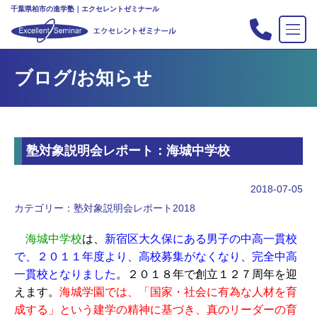
千葉県柏市の進学塾｜エクセレントゼミナール
TOP
ブログ/お知らせ
塾の紹介
合格実績
コース案内
塾対象説明会レポート：海城中学校
入会案内
行事
2018-07-05
教室案内
カテゴリー：
塾対象説明会レポート2018
新・主宰のブログ
海城中学校
は、
新宿区大久保にある男子の中高一貫校
私立中高リンク集
で、２０１１年度より、高校募集がなくなり、完全中高
一貫校となりました
。２０１８年で創立１２７周年を迎
プライバシーポリシー
えます。
海城学園では、「国家・社会に有為な人材を育
成する」という建学の精神に基づき、真のリーダーの育
お問い合わせ