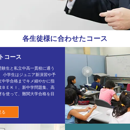
各生徒様に合わせたコース
トコース
受験生と私立中高一貫校に通う
。 小学生はジュニア新演習や予
立中学合格までキメ細やかに指
数ＢＥＫＩ、新中学問題集、高
材を使って、難関大学合格を目
見る