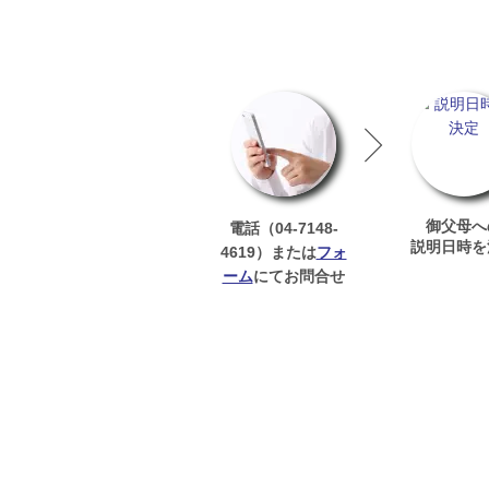
御父母へ
04-7148-
電話（
説明日時を
4619
フォ
）または
ーム
にてお問合せ