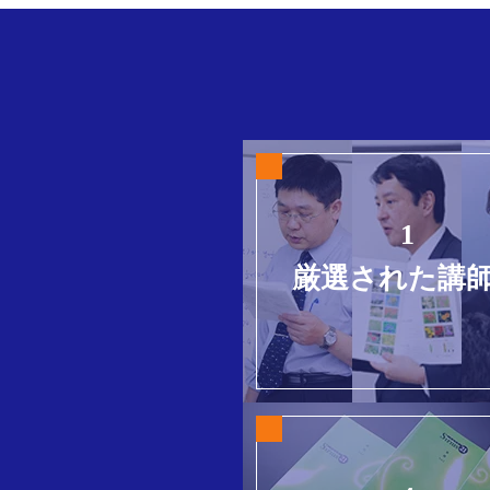
1
厳選された講