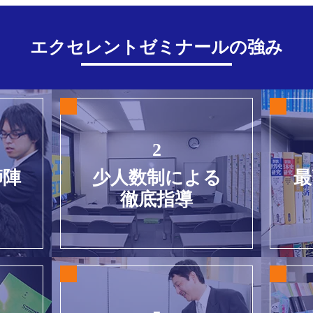
エクセレントゼミナールの強み
2
師陣
少人数制による
最
徹底指導