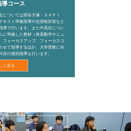
指導コース
生については四谷大塚・ＳＡＰＩ
テキスト準拠指導や志望校対策など
指導で行います。また中高生につい
ムに準拠した教材（体系数学やニュ
、フォーカスアップ、フォーカスゴ
わせて指導するほか、大学受験に向
科目の個別指導も行います。
しく見る