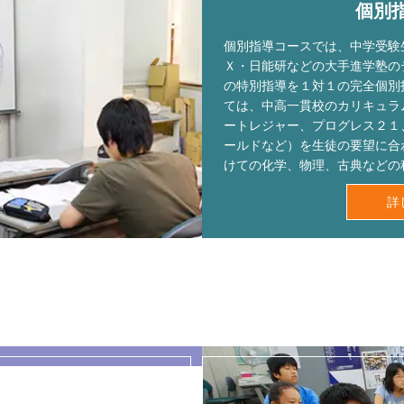
個別
個別指導コースでは、中学受験
Ｘ・日能研などの大手進学塾の
の特別指導を１対１の完全個別
ては、中高一貫校のカリキュラ
ートレジャー、プログレス２１
ールドなど）を生徒の要望に合
けての化学、物理、古典などの
詳