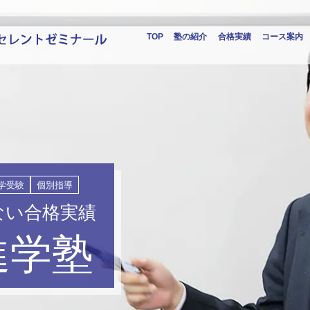
TOP
塾の紹介
合格実績
コース案内
学受験
個別指導
ない合格実績
進学塾