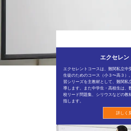
エクセレン
エクセレントコースは、難関私立中
生徒のためのコース（小３〜高３）
習シリーズを主教材として、難関私
導します。また中学生・高校生は、
校リード問題集、シリウスなどの教
指します。
詳しく