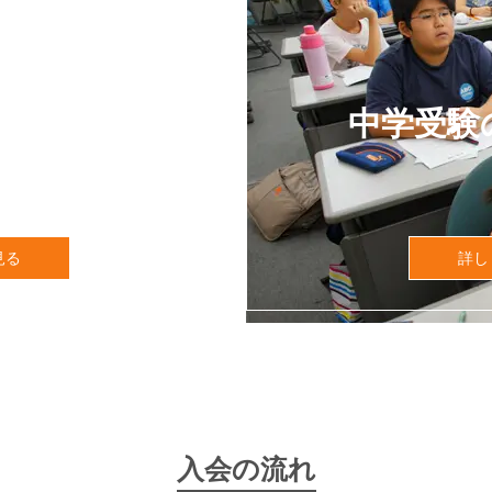
を許さない
中学受験
実績
見る
詳し
入会の流れ