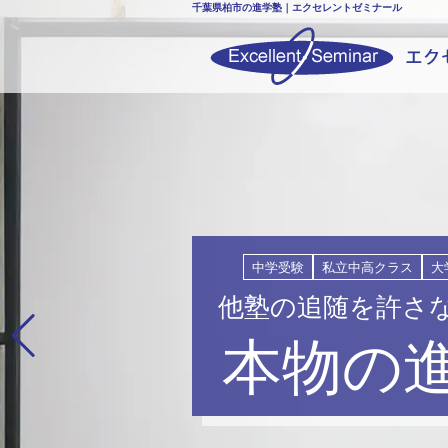
千葉県柏市の進学塾｜エクセレントゼミナール
中学受験
私立中高クラス
大
他塾の追随を許さ
本物の