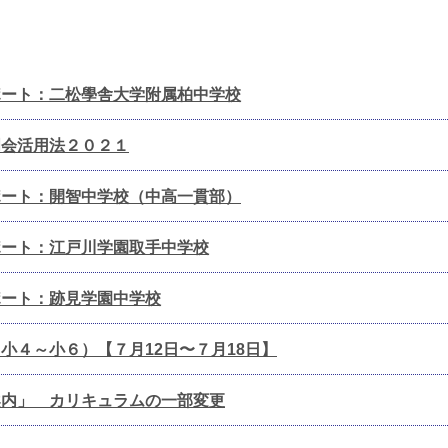
ポート：二松學舎大学附属柏中学校
明会活用法２０２１
ポート：開智中学校（中高一貫部）
ポート：江戸川学園取手中学校
ポート：跡見学園中学校
小４～小６）【７月12日〜７月18日】
案内」 カリキュラムの一部変更