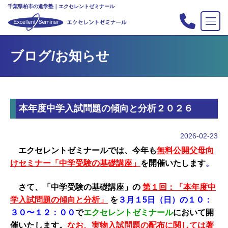
千葉県柏市の進学塾｜エクセレントゼミナール
TOP
ブログ/お知らせ
塾の紹介
合格実績
コース案内
本年度中学入試問題の傾向と分析２０２６
入会案内
行事
2026-02-23
教室案内
エクセレントゼミナールでは、今年も
無料公開父母向
けセミナー「中学受験の基礎講座」
を開催いたします
。
新・主宰のブログ
私立中高リンク集
さて、「中学受験の基礎講座」の
第１回：「本年度中
学入試問題の傾向と分析」
を
３月１5日（日）の１０：
プライバシーポリシー
３０〜１２：００
で
エクセレントゼミナール
において開
お問い合わせ
催いたします。
なお、実物入試問題の配布に関しては著