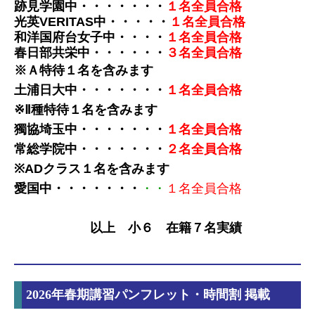
跡見学園中・・・
・
・
・・
１名全員合格
光英VERITAS中
・
・・・・
１名全員合格
和洋国府台女子中
・
・・・
１名全員合格
春日部共栄中・・・・
・
・
３名全員合格
※Ａ特待１名を含みます
土浦日大中
・・
・
・
・
・
・
１名全員合格
※Ⅱ種特待１名を含みます
獨協埼玉中・・・
・
・
・・
１名全員合格
常総学院中
・・
・
・
・
・
・
２名全員合格
※ADクラス１名を含みます
愛国中・・・
・
・
・
・
・・
１名全員合格
以上 小６ 在籍７名実績
2026年春期講習パンフレット・時間割 掲載