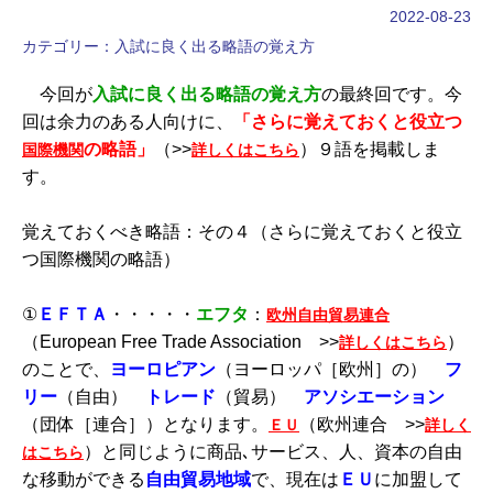
2022-08-23
カテゴリー：
入試に良く出る略語の覚え方
今回が
入試に良く出る略語の覚え方
の最終回です。今
回は余力のある人向けに、
「さらに覚えておくと役立つ
の略語」
（>>
）９語を掲載しま
国際機関
詳しくはこちら
す。
覚えておくべき略語：その４（さらに覚えておくと役立
つ国際機関の略語）
①
ＥＦＴＡ
・・・・・
エフタ
：
欧州自由貿易連合
（European Free Trade Association >>
）
詳しくはこちら
のことで、
ヨーロピアン
（ヨーロッパ［欧州］の）
フ
リー
（自由）
トレード
（貿易）
アソシエーション
（団体［連合］）となります。
（欧州連合 >>
ＥＵ
詳しく
）と同じように商品､サービス、人、資本の自由
はこちら
な移動ができる
自由貿易地域
で、現在は
ＥＵ
に加盟して