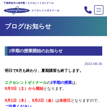
千葉県柏市の進学塾｜エクセレントゼミナール
TOP
ブログ/お知らせ
塾の紹介
合格実績
コース案内
2学期の授業開始のお知らせ
入会案内
行事
2022-08-30
教室案内
明日で8月も終わり、夏期講習も終了します。
新・主宰のブログ
エクセレントゼミナール
の
2学期の
授業
は、
私立中高リンク集
9月3日（土）から開始
となります。
プライバシーポリシー
9月1日（木）、9月2日（金）
は
休校日
となりますので、
お問い合わせ
ご注意ください。