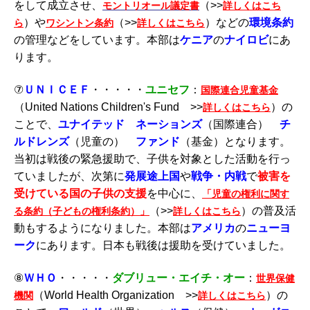
をして成立させ、
（>>
モントリオール議定書
詳しくはこち
）や
（>>
）などの
環境条約
ら
ワシントン条約
詳しくはこちら
の管理などをしています。本部は
ケニア
の
ナイロビ
にあ
ります。
⑦
ＵＮＩＣＥＦ
・・・・・
ユニセフ
：
国際連合児童基金
（United Nations Children's Fund >>
）の
詳しくはこちら
ことで、
ユナイテッド ネーションズ
（国際連合）
チ
ルドレンズ
（児童の）
ファンド
（基金）となります。
当初は戦後の緊急援助で、子供を対象とした活動を行っ
ていましたが、次第に
発展途上国
や
戦争・内戦
で
被害を
受けている国の子供の支援
を中心に、
「児童の権利に関す
（>>
）の普及活
る条約（子どもの権利条約）」
詳しくはこちら
動もするようになりました。本部は
アメリカ
の
ニューヨ
ーク
にあります。日本も戦後は援助を受けていました。
⑧
ＷＨＯ
・・・・・
ダブリュー・エイチ・オー
：
世界保健
（World Health Organization >>
）の
機関
詳しくはこちら