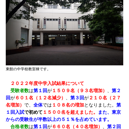
東館の中学校教室棟です。
２０２２年度中学入試結果について
受験者数
は
第１回
が
１５０９名（９３名増加）
、
第２
回
が
６０１名（１２名減少）
、
第３回
が
２１０名（２７
名増加）
で、
全体
では
１０８名の増加
となりました。
第
１回入試
で初めて
１５００名を超えました。
また、東京
からの受験生が半数以上の５１％を占めています。
合格者数
は
第１回
が
６６０名（４０名増加）
、
第２回