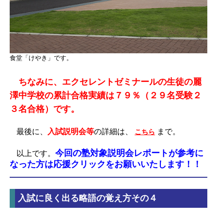
食堂「けやき」です。
ちなみに、エクセレントゼミナールの生徒の麗
澤中学校の累計合格実績は７９％（２９名受験２
３名合格）です。
最後に、
入試説明会等
の詳細は、
まで。
こちら
今回の塾対象説明会レポートが参考に
以上です。
なった方は応援クリックをお願いいたします！！
入試に良く出る略語の覚え方その４