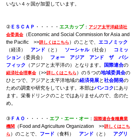
いない４ヶ国が加盟しています。
②
ＥＳＣＡＰ
・・・・・
エスカップ
：
アジア太平洋経済社
（Economic and Social Commission for Asia and
会委員会
the Pacific >>
）のことで、
エコノミック
詳しくはこちら
（経済）
アンド
（と）
ソーシャル
（社会）
コミッ
ション
（委員会）
フォー アジア アンド ザ パシ
フィック
（アジアと太平洋の）となります。
国際連合
の
（>>
）の５つの
地域委員会
の
経済社会理事会
詳しくはこちら
ひとつで、アジアと太平洋地域の
経済発展
と
社会開発
の
ための調査や研究をしています。本部は
バンコク
にあり
ます。栄養ドリンクのことではありませんので、念のた
め。
③
ＦＡＯ
・・・・・
エフ・エー・オー
：
国際連合食糧農業
（Food and Agriculture Organization >>
機関
詳しくはこち
）のことで、
フード
（食料）
アンド
（と）
アグリ
ら