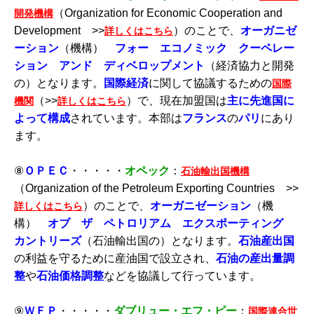
（Organization for Economic Cooperation and
開発機構
Development >>
）のことで、
オーガニゼ
詳しくはこちら
ーション
（機構）
フォー エコノミック クーペレー
ション アンド ディベロップメント
（経済協力と開発
の）となります。
国際経済
に関して協議するための
国際
（>>
）で、現在加盟国は
主に先進国に
機関
詳しくはこちら
よって構成
されています。本部は
フランス
の
パリ
にあり
ます。
⑧
ＯＰＥＣ
・・・・・
オペック
：
石油輸出国機構
（Organization of the Petroleum Exporting Countries >>
）のことで、
オーガニゼーション
（機
詳しくはこちら
構）
オブ ザ ペトロリアム エクスポーティング
カントリーズ
（石油輸出国の）となります。
石油産出国
の利益を守るために産油国で設立され、
石油の産出量調
整
や
石油価格調整
などを協議して行っています。
⑨
ＷＦＰ
・・・・・
ダブリュー・エフ・ピー
：
国際連合世