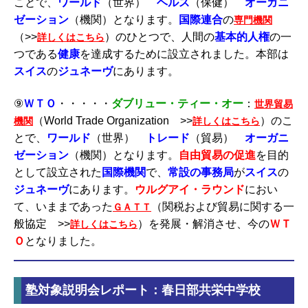
ことで、
ワールド
（世界）
ヘルス
（保健）
オーガニ
ゼーション
（機関）となります。
国際連合
の
専門機関
（>>
）のひとつで、人間の
基本的人権
の一
詳しくはこちら
つである
健康
を達成するために設立されました。本部は
スイス
の
ジュネーヴ
にあります。
⑨
ＷＴＯ
・・・・・
ダブリュー・ティー・オー
：
世界貿易
（World Trade Organization >>
）のこ
機関
詳しくはこちら
とで、
ワールド
（世界）
トレード
（貿易）
オーガニ
ゼーション
（機関）となります。
自由貿易の促進
を目的
として設立された
国際機関
で、
常設の事務局
が
スイス
の
ジュネーヴ
にあります。
ウルグアイ・ラウンド
におい
て、いままであった
（関税および貿易に関する一
ＧＡＴＴ
般協定 >>
）を発展・解消させ、今の
ＷＴ
詳しくはこちら
Ｏ
となりました。
塾対象説明会レポート：春日部共栄中学校