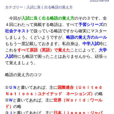
2022-08-09
カテゴリー：
入試に良く出る略語の覚え方
今回が
入試に良く出る略語の覚え方
のその３です。全
４回にわたって掲載する略語は、すべて
予習シリーズ
の
社会テキスト
で扱っている略語ですから確実にマスター
しましょう。くどいようですが、
略語の覚え方のルール
ももう一度記載しておきます。私自身は、
中学入試
時に
これを
すべて原語（英語）で覚えた
ことによって、
大学
入試
時にも略語で困ったことはありませんから、頑張っ
て覚えましょう。
略語の覚え方のコツ
①
ＵＮ
と書いてあれば、主に
国際連合（Ｕｎｉｔｅｄ
Ｎａｔｉｏｎｓ：ユナイテッド ネーションズ）
の略
②
Ｗ
と書いてあれば、主に
世界（Ｗｏｒｌｄ：ワール
ド）
の略
③
Ｊ
と書いてあれば、主に
日本（Ｊａｐａｎ：ジャパ