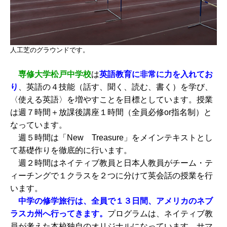
人工芝のグラウンドです。
専修大学松戸中学校
は
英語教育に非常に力を入れてお
り
、英語の４技能（話す、聞く、読む、書く）を学び、
〈使える英語〉を増やすことを目標としています。授業
は週７時間＋放課後講座１時間（全員必修or指名制）と
なっています。
週５時間は「New Treasure」をメインテキストとし
て基礎作りを徹底的に行います。
週２時間はネイティブ教員と日本人教員がチーム・テ
ィーチングで１クラスを２つに分けて英会話の授業を行
います。
中学の修学旅行は、全員で１３日間、アメリカのネブ
ラスカ州へ行ってきます。
プログラムは、ネイティブ教
員が考えた本校独自のオリジナルになっています。サマ