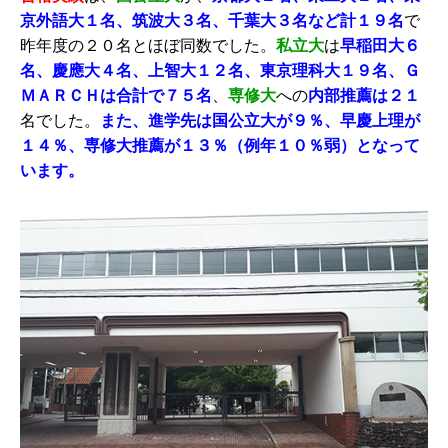
京外語大１名、筑波大３名、千葉大３名
など計１９名
で
昨年度の２０名とほぼ同数でした。
私立大
は
早稲田大６
名、慶應大４名、上智大１２名、東京理科大１９名、Ｇ
ＭＡＲＣＨは合計で７５名
、
専修大
への
内部推薦は２１
名でした。
また、進学先は国公立大が９％、早慶上理が
１４％、専修大推薦が１３％（例年１０％弱）となって
います。