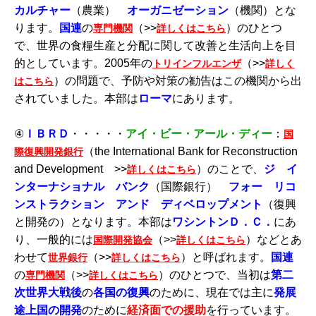
カルチャー
（農業）
オーガニゼーション
（機関）とな
ります。
国連
の
（>>
）のひとつ
専門機関
詳しくはこちら
で、世界の食糧生産と分配に関して改善と生活向上を目
的としています。2005年の
（>>
トリインフルエンザ
詳しく
）の問題で、予防や対策の勧告はこの機関から出
はこちら
されていました。本部は
ローマ
にあります。
④
ＩＢＲＤ
・・・・・
アイ・ビー
・
アール・ディー
：
国
（the International Bank for Reconstruction
際復興開発銀行
and Development >>
）のことで、
ジ イ
詳しくはこちら
ンターナショナル バンク
（国際銀行）
フォー リコ
ンストラクション アンド ディベロップメント
（復興
と開発の）となります。本部は
ワシントンＤ．Ｃ．
にあ
り、一般的には
（>>
）などとあ
国際開発協会
詳しくはこちら
わせて
（>>
）と呼ばれます。
国連
世界銀行
詳しくはこちら
の
（>>
）のひとつで、当初は
第二
専門機関
詳しくはこちら
次世界大戦後
の
各国の復興
のために、現在では主に
発展
途上国の開発
のために
経済面での援助
を行っています。