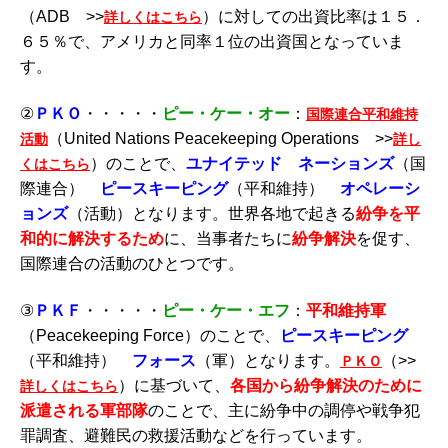
（ADB >>
）に対しての出資比率は１５．
詳しくはこちら
６５％で、アメリカと同率１位の出資国となっていま
す。
②
ＰＫＯ
・・・・・
ピー・ケー・オー
：
国際連合平和維持
（United Nations Peacekeeping Operations >>
活動
詳し
）のことで、
ユナイテッド ネーションズ
（国
くはこちら
際連合）
ピースキーピング
（平和維持）
オペレーシ
ョンズ
（活動）となります。世界各地で起きる
紛争を平
和的に解決するため
に、当事者たちに
紛争解決
を促す、
国際連合の活動のひとつです。
③
ＰＫＦ
・・・・・
ピー・ケー・エフ
：
平和維持軍
（Peacekeeping Force）のことで、
ピースキーピング
（平和維持）
フォース
（軍）となります。
（>>
ＰＫＯ
）に基づいて、
各国から紛争解決のために
詳しくはこちら
派遣される軍部隊
のことで、主に紛争中の調停や戦争犯
罪調査、避難民の救援活動などを行っています。