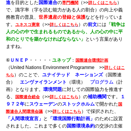
進
を目的とした
国際連合
の
（>>
）
専門機関
詳しくはこちら
で、識字率（字を読む能力がある人の割合）の向上や義
務教育の普及、
世界遺産の登録と保護
などを行っていま
す。
（>>
）の
前文
には
「戦争は
ユネスコ憲章
詳しくはこちら
人の心の中で生まれるものであるから、人の心の中に平
和のとりでを築かなければならない」
という言葉があり
ますね。
⑥
ＵＮＥＰ
・・・・・
ユネップ
：
国際連合環境計画
（United Nations Environment Programme >>
詳しくはこ
）のことで、
ユナイテッド ネーションズ
（国際連
ちら
合）
エンヴァイランメント
（環境）
プログラム
（計
画）となります。
環境問題
に対しての国際協力を推進す
る、
（>>
）の
補助機関
です。
１
国際連合総会
詳しくはこちら
９７２年
に
スウェーデン
の
ストックホルム
で開かれた
国
（>>
）で採択された、
際連合人間環境会議
詳しくはこちら
「人間環境宣言」
と
「環境国際行動計画」
のために設置
されました。これまで多くの
国際環境条約
の交渉の主催