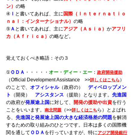
ン）
の略
④
Ｉ
と書いてあれば、主に
国際（Ｉｎｔｅｒｎａｔｉｏ
ｎａｌ：インターナショナル）
の略
⑤
Ａ
と書いてあれば、主に
アジア（Ａｓｉａ）
か
アフリ
カ（Ａｆｒｉｃａ）
の略など。
覚えておくべき略語：その３
①
ＯＤＡ
・・・・・
オー・ディー・エー
：
政府開発援助
（Official Development Assistance >>
）
詳しくはこちら
のことで、
オフィシャル
（政府の）
ディベロップメン
ト
（開発）
アシスタンス
（援助）となります。
先進国
の政府が
発展途上国
に対して、
開発の援助や出資
を行う
ことをいいます。
（>>
ら）とよばれ
南北問題
詳しくはこち
る、
先進国と発展途上国の大きな経済格差の問題
を解消
するための取り組みのひとつです。日本は多くの国際機
関を通して
ＯＤＡ
を行っていますが、特に
アジア開発銀行