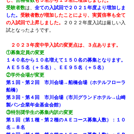
し、
合格者数
も５名から１３名に増加しました。
受験者数
は、
全ての入試回で２０２１年度より増加しま
した。
受験者数が増加したことにより、実質倍率も全て
の入試回で上昇しました。
２０２２年度入試は厳しい入
試となったようです。
２０２３年度中学入試の変更点は、３点あります。
①募集定員の変更
１４０名から１０名増えて１５０名の募集となります。
ＡＥ５５名（＋５名）、ＥＥ９５名（＋５名）
②学外会場が変更
第１回・第２回 市川会場→船橋会場（ホテルフローラ
船橋）
第３回・第４回 市川会場（市川グランドホテル→山崎
製パン企業年金基金会館）
③特別奨学生の募集内訳の変更
第１回（第１種・第２種のＡＥコース募集人数）：１０
名→８名