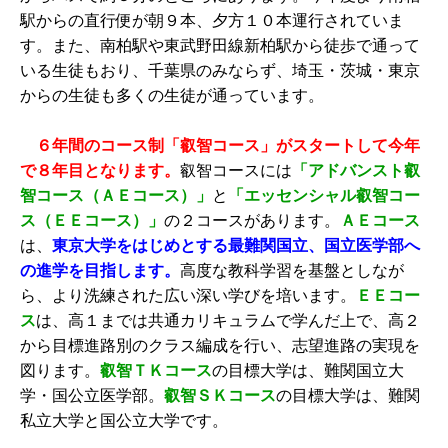
駅からの直行便が朝９本、夕方１０本運行されていま
す。また、南柏駅や東武野田線新柏駅から徒歩で通って
いる生徒もおり、千葉県のみならず、埼玉・茨城・東京
からの生徒も多くの生徒が通っています。
６年間のコース制「叡智コース」がスタートして今年
で８年目となります。
叡智コースには
「アドバンスト叡
智コース（ＡＥコース）」
と
「エッセンシャル叡智コー
ス（ＥＥコース）」
の２コースがあります。
ＡＥコース
は、
東京大学をはじめとする最難関国立、国立医学部へ
の進学を目指します。
高度な教科学習を基盤としなが
ら、より洗練された広い深い学びを培います。
ＥＥコー
ス
は、高１までは共通カリキュラムで学んだ上で、高２
から目標進路別のクラス編成を行い、志望進路の実現を
図ります。
叡智ＴＫコース
の目標大学は、難関国立大
学・国公立医学部。
叡智ＳＫコース
の目標大学は、難関
私立大学と国公立大学です。