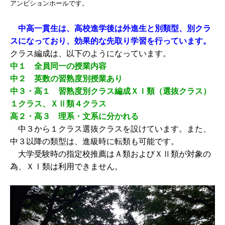
アンビションホールです。
中高一貫生は、高校進学後は外進生と別類型、別クラ
スになっており、効果的な先取り学習を行っています。
クラス編成は、以下のようになっています。
中１ 全員同一の授業内容
中２ 英数の習熟度別授業あり
中３・高１ 習熟度別クラス編成ＸＩ類（選抜クラス）
１クラス、ＸⅡ類４クラス
高２・高３ 理系・文系に分かれる
中３から１クラス選抜クラスを設けています。また、
中３以降の類型は、進級時に転類も可能です。
大学受験時の指定校推薦はＡ類およびＸⅡ類が対象の
為、ＸⅠ類は利用できません。