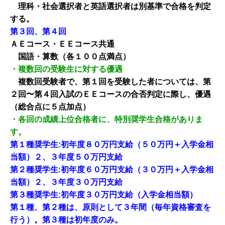
理科・社会選択者と英語選択者は別基準で合格を判定
する。
第３回、第４回
ＡＥコース・ＥＥコース共通
国語・算数（各１００点満点）
・複数回の受験生に対する優遇
複数回受験者で、第１回を受験した者については、第
２回〜第４回入試のＥＥコースの合否判定に際し、優遇
（総合点に５点加点）
・各回の成績上位合格者に、特別奨学生合格がありま
す。
第１種奨学生:初年度８０万円支給（５０万円＋入学金相
当額）２、３年度５０万円支給
第２種奨学生:初年度６０万円支給（３０万円＋入学金相
当額）２、３年度３０万円支給
第３種奨学生:初年度３０万円支給（入学金相当額）
第１種、第２種は、原則として３年間（毎年資格審査を
行う）。第３種は初年度のみ。