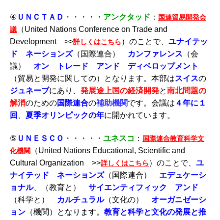
④
ＵＮＣＴＡＤ
・・・・・
アンクタッド
：
国連貿易開発会
（United Nations Conference on Trade and
議
Development >>
）のことで、
ユナイテッ
詳しくはこちら
ド ネーションズ
（国際連合）
カンファレンス
（会
議）
オン トレード アンド ディベロップメント
（貿易と開発に関しての）となります。本部は
スイス
の
ジュネーブ
にあり、
発展途上国
の経済開発
と
南北問題の
解消
のための
国際連合
の
補助機関
です。会議は
４年に１
回
、
夏季オリンピックの年
に開かれています。
⑤
ＵＮＥＳＣＯ
・・・・・
ユネスコ
：
国際連合教育科学文
（United Nations Educational, Scientific and
化機関
Cultural Organization >>
）のことで、
ユ
詳しくはこちら
ナイテッド ネーションズ
（国際連合）
エデュケーシ
ョナル
、（教育と）
サイエンティフィック アンド
（科学と）
カルチュラル
（文化の）
オーガニゼーシ
ョン
（機関）となります。
教育と科学と文化の発展と推