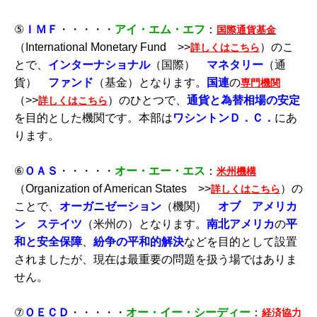
⑤
ＩＭＦ
・・・・・
アイ・エム・エフ
：
国際通貨基金
（International Monetary Fund >>
）のこ
詳しくはこちら
とで、
インターナショナル
（国際）
マネタリー
（通
貨）
ファンド
（基金）となります。
国連
の
専門機関
（>>
）のひとつで、
通貨と為替相場の安定
詳しくはこちら
を目的とした機関です。本部は
ワシントンＤ．Ｃ．
にあ
ります。
⑥
ＯＡＳ
・・・・・
オー・エー・エス
：
米州機構
（Organization of American States >>
）の
詳しくはこち
ら
ことで、
オーガニゼーション
（機関）
オブ アメリカ
ン ステイツ
（米州の）となります。
南北アメリカ
の
平
和
と安全保障
、
紛争の平和的解決
などを目的として設置
されましたが、現在は最重要の問題を扱う場ではありま
せん。
⑦
ＯＥＣＤ
・・・・・
オー・イー・シーディー
：
経済協力