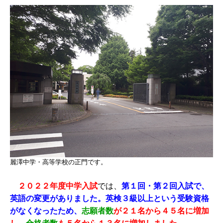
麗澤中学・高等学校の正門です。
２０２２年度中学入試
では、
第１回・第２回入試で、
英語の変更がありました。
英検３級以上という受験資格
がなくなったため、
志願者数
が２１名から４５名に増加