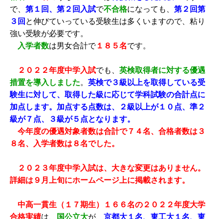
で、
第１回、第２回入試
で
不合格
になっても、
第２回第
３
回
と伸びていっている受験生は多くいますので、粘り
強い受験が必要です。
入学者数
は男女合計で
１８５名
です。
２０２２年度中学入試
でも、
英検取得者に対する優遇
措置を導入しました
。
英検で３級以上を取得している受
験生に対して、取得した級に応じて学科試験の合計点に
加点します。加点する点数は、２級以上が１０点、準２
級が７点、３級が５点となります。
今年度の優遇対象者数は合計で７４名、合格者数は３
８名、入学者数は８名でした。
２０２３年度中学入試は、大きな変更はありません。
詳細は９月上旬にホームページ上に掲載されます。
中高一貫生（１７期生）１６６名の２０２２年度大学
合格実績
は、
国公立大
が、
京都大１名、東工大１名、東