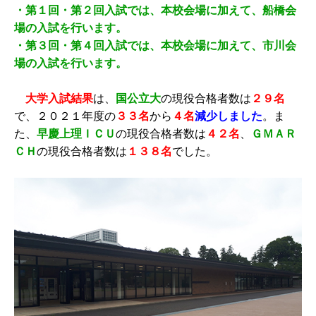
・第１回・第２回入試では、本校会場に加えて、船橋会
場の入試を行います。
・第３回・第４回入試では、本校会場に加えて、市川会
場の入試を行います。
大学入試結果
は、
国公立大
の現役合格者数は
２９名
で、２０２１年度の
３３名
から
４名
減少しました
。ま
た、
早慶上理ＩＣＵ
の現役合格者数は
４２名
、
ＧＭＡＲ
ＣＨ
の現役合格者数は
１３８名
でした。