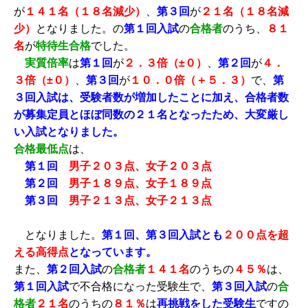
が
１４１名（１８名減
少）
、
第３回
が
２１名（１８名減
少）
となりました。
の
第１回入試
の
合格者
のうち、
８１
名
が
特待生合格
でした。
実質倍率
は
第１回
が
２．３倍（±０）
、
第２回
が
４．
３倍（±０）
、
第３回
が
１０．０倍（＋５．３）
で、
第
３回入試
は、受験者数が増加したことに加え、合格者数
が募集定員とほぼ同数の２１名となったため、大変厳し
い入試となりました。
合格最低点
は、
第１回
男子２０３点、女子２０３点
第２回
男子１８９点、女子１８９点
第３回
男子２１３点、女子２１３点
となりました。
第１回、第３回入試とも
２００点を超
える高得点
となっています。
また、
第２回入試
の
合格者
１４１名
のうちの
４５％
は、
第１回入試
で不合格になった受験生で、
第３回入試
の
合
格者
２１名
のうちの
８１％
は
再挑戦をした受験生
ですの