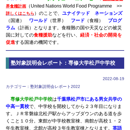
（United Nations World Food Programme >>
界食糧計画
）のことで、
ユナイテッド ネーションズ
詳しくはこちら
（国連）
ワールド
（世界）
フード
（食糧）
プログ
ラム
（計画）となります。食糧難の国や天災などの被災
国に対しての
食糧援助
などを行い、
経済・社会の開発を
促進
する国連の機関です。
塾対象説明会レポート：専修大学松戸中学校
2022-08-19
カテゴリー：
塾対象説明会レポート2022
専修大学松戸中学校
は
千葉県松戸市にある男女共学の
中高一貫校
で、中学校を開校してから２３年目になりま
す。ＪＲ常磐線北松戸駅からアップダウンのある道を歩
くこと１０分。東館が中学校教室棟、南館が高校１・２
年生教室棟、北館が高校３年生教室棟となります。
英語