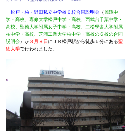
松戸・柏・野田私立中学校６校合同説明会
（
麗澤中
学・高校、専修大学松戸中学・高校、西武台千葉中学・
高校、聖徳大学附属女子中学・高校、二松學舎大学附属
柏中学・高校、芝浦工業大学柏中学・高校の６校の合同
説明会
）が
３月８日
にＪＲ松戸駅から徒歩５分にある
聖
徳大学
で行われました。