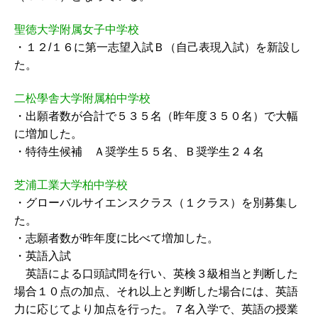
聖徳大学附属女子中学校
・１２/１６に第一志望入試Ｂ（自己表現入試）を新設し
た。
二松學舎大学附属柏中学校
・出願者数が合計で５３５名（昨年度３５０名）で大幅
に増加した。
・特待生候補 Ａ奨学生５５名、Ｂ奨学生２４名
芝浦工業大学柏中学校
・グローバルサイエンスクラス（１クラス）を別募集し
た。
・志願者数が昨年度に比べて増加した。
・英語入試
英語による口頭試問を行い、英検３級相当と判断した
場合１０点の加点、それ以上と判断した場合には、英語
力に応じてより加点を行った。７名入学で、英語の授業