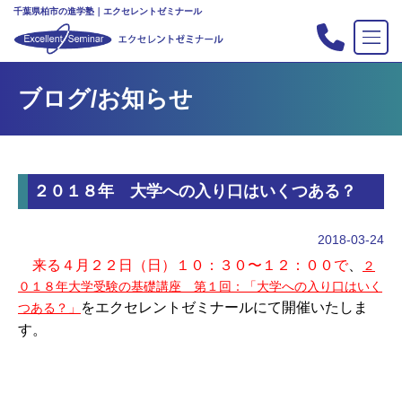
千葉県柏市の進学塾｜エクセレントゼミナール
TOP
ブログ/お知らせ
塾の紹介
合格実績
コース案内
２０１８年 大学への入り口はいくつある？
入会案内
行事
2018-03-24
教室案内
来る４月２２日（日）１０：３０〜１２：００で
、
２
０１８年大学受験の基礎講座 第１回：「大学への入り口はいく
新・主宰のブログ
をエクセレントゼミナールにて開催いたしま
つある？」
私立中高リンク集
す。
プライバシーポリシー
お問い合わせ