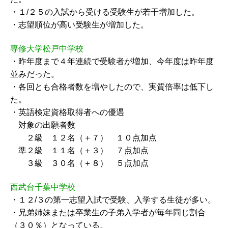
・１/２５の入試から受ける受験生が若干増加した。
・志望順位が高い受験生が増加した。
専修大学松戸中学校
・昨年度まで４年連続で受験者が増加、今年度は昨年度
並みだった。
・各回とも合格者数を増やしたので、実質倍率は低下し
た。
・英語検定資格取得者への優遇
対象の出願者数
２級 １２名（＋７） １０点加点
準２級 １１名（＋３） ７点加点
３級 ３０名（＋８） ５点加点
西武台千葉中学校
・１２/３の第一志望入試で受験、入学する生徒が多い。
・兄弟姉妹または卒業生の子弟入学者が毎年同じ割合
（３０％）となっている。