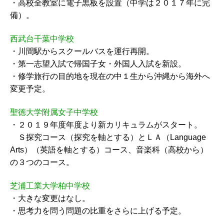
・高校全教室に電子黒板を設置（中学は２０１７年に完
備）。
西武台千葉中学校
・川間駅からスクールバスを運行再開。
・第一志望入試で帰国子女・外国人入試を新設。
・修学旅行の目的地を現在の中１生から沖縄から海外へ
変更予定。
聖徳大学附属女子中学校
・２０１９年度年度より新カリキュラムがスタート。
Ｓ探究コース（探究を軸とする）とＬＡ（Language
Arts）（英語を軸とする）コース、音楽科（高校から）
の３つのコース。
芝浦工業大学柏中学校
・大きな変更はなし。
・思考力を問う問題の比重をさらに上げる予定。