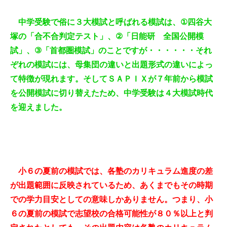
中学受験で俗に３大模試と呼ばれる模試は、
①
四谷大
塚の「合不合判定テスト」、
②
「日能研 全国公開模
試」、
③
「首都圏模試」のことですが・・・・・・それ
ぞれの模試には、母集団の違いと出題形式の違いによっ
て特徴が現れます。そしてＳＡＰＩＸが７年前から模試
を公開模試に切り替えたため、中学受験は４大模試時代
を迎えました。
小６の夏前の模試では、各塾のカリキュラム進度の差
が出題範囲に反映されているため、あくまでもその時期
での学力目安としての意味しかありません。つまり、小
６の夏前の模試で志望校の合格可能性が８０％以上と判