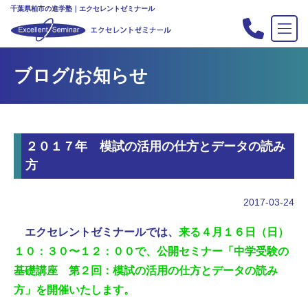
千葉県柏市の進学塾｜エクセレントゼミナール
TOP
ブログ/お知らせ
塾の紹介
合格実績
コース案内
２０１７年 模試の活用の仕方とデータの読み
入会案内
方
行事
教室案内
2017-03-24
新・主宰のブログ
エクセレントゼミナールでは、
来る４月１６日（日）
私立中高リンク集
１０：３０〜１２：００で、公開
セミナー「中学受
験の
基礎講座 第２回：模試の活用の仕方とデータの読み
プライバシーポリシー
方」を開催いたします。
お問い合わせ