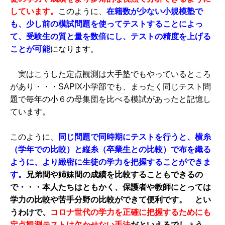
しています。
このように、
在籍数が少ない小規模塾で
も、少し前の模試問題を使ってテストすることによっ
て、受験生の質と量を数倍にし、テストの精度を上げる
ことが可能
になります。
実はこうした定点観測は大手塾でもやっているところ
があり・・・SAPIX小学部でも、まったく同じテスト問
題で毎年の小６の母集団を比べる模試があったと記憶し
ています。
このように、
同じ問題で同時期にテストを行うと、横糸
（学年での比較）と縦糸（卒業生との比較）で布を織る
ように、より緻密に生徒の学力を把握することができま
す。
兄弟間や姉妹間の成績を比較することもできるの
で・・・本人たちはともかく、保護者や教師にとっては
学力の比較や苦手分野の比較ができて便利です。
とい
うわけで、
コロナ世代の学力を正確に把握するためにも
定点観測テストは欠かせない手法
だといえるでしょう。