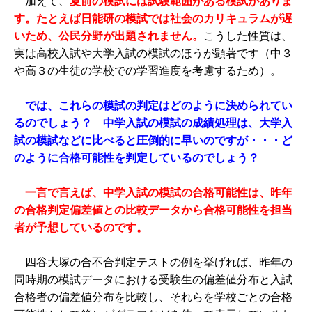
加えて、
夏前の模試には試験範囲がある模試がありま
す。たとえば日能研の模試では社会のカリキュラムが遅
いため、公民分野が出題されません。
こうした性質は、
実は高校入試や大学入試の模試のほうが顕著です（中３
や高３の生徒の学校での学習進度を考慮するため）。
では、これらの模試の判定はどのように決められてい
るのでしょう？ 中学入試の模試の成績処理は、大学入
試の模試などに比べると圧倒的に早いのですが・・・ど
のように合格可能性を判定しているのでしょう？
一言で言えば、中学入試の模試の合格可能性は、昨年
の合格判定偏差値との比較データから合格可能性を担当
者が予想しているのです。
四谷大塚の合不合判定テストの例を挙げれば、昨年の
同時期の模試データにおける受験生の偏差値分布と入試
合格者の偏差値分布を比較し、それらを学校ごとの合格