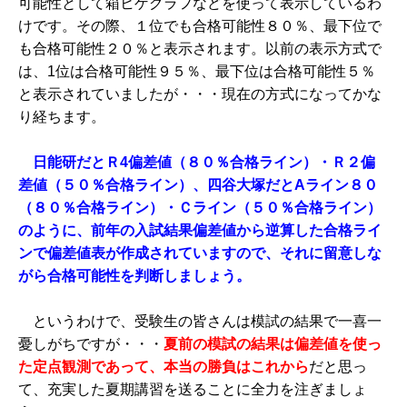
可能性として箱ヒゲグラフなどを使って表示しているわ
けです。その際、１位でも合格可能性８０％、最下位で
も合格可能性２０％と表示されます。以前の表示方式で
は、1位は合格可能性９５％、最下位は合格可能性５％
と表示されていましたが・・・現在の方式になってかな
り経ちます。
日能研だとＲ4偏差値（８０％合格ライン）・Ｒ２偏
差値（５０％合格ライン）、四谷大塚だとAライン８０
（８０％合格ライン）・Ｃライン（５０％合格ライン）
のように、前年の入試結果偏差値から逆算した合格ライ
ンで偏差値表が作成されていますので、それに留意しな
がら合格可能性を判断しましょう。
というわけで、受験生の皆さんは模試の結果で一喜一
憂しがちですが・・・
夏前の模試の結果は偏差値を使っ
た定点観測であって、本当の勝負はこれから
だと思っ
て、充実した夏期講習を送ることに全力を注ぎましょ