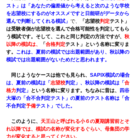
スト」は「あなたの偏差値から考えると次のような学校
を志望校にするのがオススメですと日能研がデータから
選んで判断してくれる模試
」
で、
「志望校
判定
テスト」
は受験者側が志望校を選んで合格可能性を判定してもら
う模試です。そして、これと同じ判定の方法ですが、
秋
以降の模試は、
「
合格判定
テスト」という名称に変りま
す。
これは、夏前の模試では出題範囲があり、秋以降の
模試では出題範囲がないためだと思われます。
同じようなケースは他でも見られ、
SAPIX模試の場合
は、夏前の模試は「
志望校
判定」、秋以降の模試は「
合
格力
判定」
という名称に変ります。ちなみに昔は、
四谷
大塚の「合不合判定テスト」の夏前のテスト名称は「合
不合判定
予備
テスト」でした。
このように、
天王山と呼ばれる小６の夏期講習前とそ
れ以降では、模試の名称が変化するぐらい、母集団の学
力が変化すると思ってください。