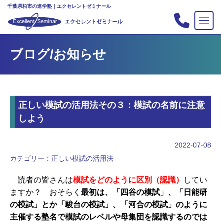
千葉県柏市の進学塾｜エクセレントゼミナール
TOP
ブログ/お知らせ
塾の紹介
合格実績
コース案内
正しい模試の活用法その３：模試の名前に注意
入会案内
しよう
行事
教室案内
2022-07-08
カテゴリー：
正しい模試の活用法
新・主宰のブログ
私立中高リンク集
読者の皆さんは
模試をどのように区別（認識）
してい
ますか？ おそらく
最初は、「四谷の模試」、「日能研
プライバシーポリシー
の模試」とか「駿台の模試」、「河合の模試」のように
主催する塾名で模試のレベルや母集団を認識するのでは
お問い合わせ