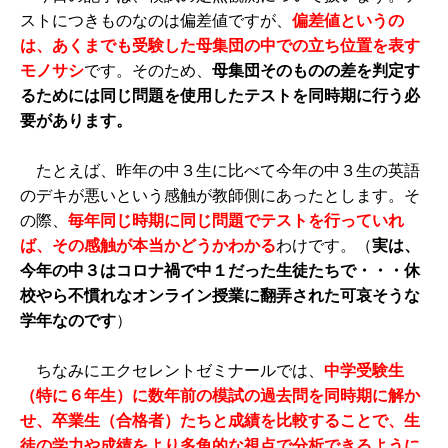
ストにつきものなのは偏差値ですが、
偏差値というの
は、あくまでも受験した母集団の中での立ち位置を表す
モノサシ
です。そのため、
母集団そのものの差を判定す
るためには同じ問題を使用したテストを同時期に行う必
要があります。
たとえば、昨年の中３生に比べて今年の中３生の英語
のデキが悪いという感触が教師側にあったとします。そ
の際、
毎年同じ時期に同じ問題でテストを行っていれ
ば、その感触が本当かどうかわかる
わけです。（
実は、
今年の中３はコロナ禍で中１だった生徒たちで・・・休
校やら不慣れなオンライン授業に翻弄された可哀そうな
学年なのです
）
ちなみにエクセレントゼミナールでは、
中学受験生
（特に６年生）に数年前の模試の過去問を同時期に解か
せ、卒業生（合格者）たちと成績を比較することで、生
徒の学力や成績をより多角的な視点で分析できるように