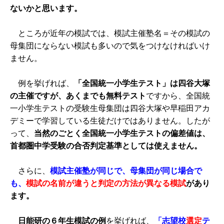
ないかと思います。
ところが近年の模試では、模試主催塾名＝その模試の
母集団にならない模試も多いので気をつけなければいけ
ません。
例を挙げれば、
「全国統一小学生テスト」は四谷大塚
の主催ですが、あくまでも無料テスト
ですから、全国統
一小学生テストの受験生母集団は四谷大塚や早稲田アカ
デミーで学習している生徒だけではありません。したが
って、
当然のごとく全国統一小学生テストの偏差値は、
首都圏中学受験の合否判定基準としては使えません。
さらに、
模試主催塾が同じで、母集団が同じ場合で
も、
模試の名前が違うと判定の方法が異なる模試
があり
ます。
日能研の６年生模試の例
を挙げれば、
「志望校
選定
テ