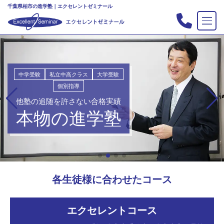
千葉県柏市の進学塾｜エクセレントゼミナール
TOP
塾の紹介
合格実績
中学受験
私立中高クラス
大学受験
個別指導
コース案内
他塾の追随を許さない合格実績
入会案内
本物の進学塾
行事
教室案内
新・主宰のブログ
各生徒様に合わせたコース
私立中高リンク集
プライバシーポリシー
エクセレントコース
お問い合わせ