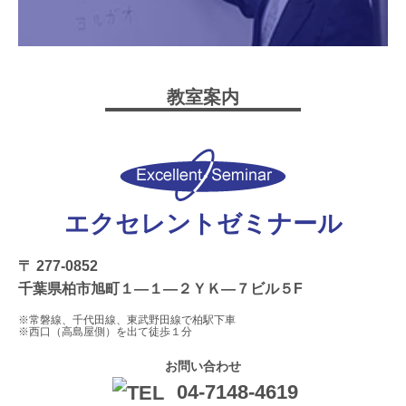
教室案内
エクセレントゼミナール
〒 277-0852
千葉県柏市旭町１―１―２ＹＫ―７ビル５F
※常磐線、千代田線、東武野田線で柏駅下車
※西口（高島屋側）を出て徒歩１分
お問い合わせ
04-7148-4619