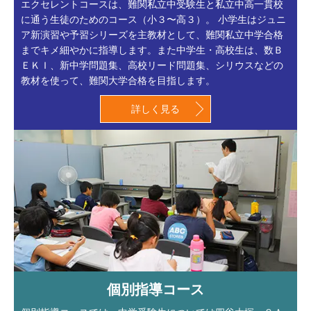
エクセレントコースは、難関私立中受験生と私立中高一貫校
に通う生徒のためのコース（小３〜高３）。 小学生はジュニ
ア新演習や予習シリーズを主教材として、難関私立中学合格
までキメ細やかに指導します。また中学生・高校生は、数Ｂ
ＥＫＩ、新中学問題集、高校リード問題集、シリウスなどの
教材を使って、難関大学合格を目指します。
詳しく見る
個別指導コース