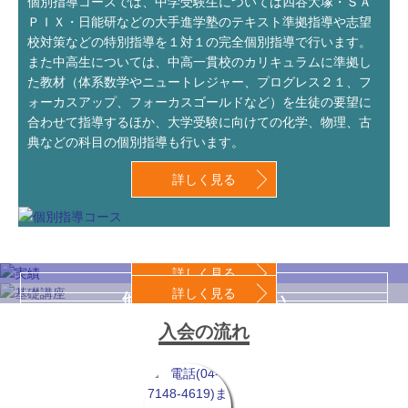
個別指導コースでは、中学受験生については四谷大塚・ＳＡ
ＰＩＸ・日能研などの大手進学塾のテキスト準拠指導や志望
校対策などの特別指導を１対１の完全個別指導で行います。
また中高生については、中高一貫校のカリキュラムに準拠し
た教材（体系数学やニュートレジャー、プログレス２１、フ
ォーカスアップ、フォーカスゴールドなど）を生徒の要望に
合わせて指導するほか、大学受験に向けての化学、物理、古
典などの科目の個別指導も行います。
詳しく見る
詳しく見る
詳しく見る
他塾の追随を許さない
中学受験の基礎講座
合格実績
入会の流れ