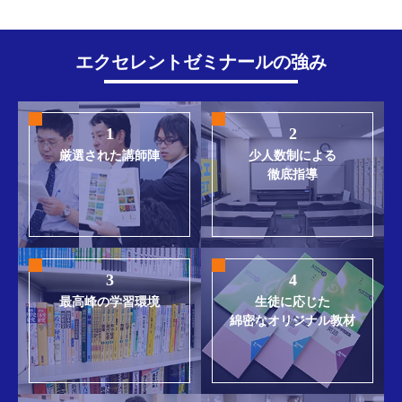
エクセレントゼミナールの強み
1
2
厳選された講師陣
少人数制による
徹底指導
3
4
最高峰の学習環境
生徒に応じた
綿密なオリジナル教材