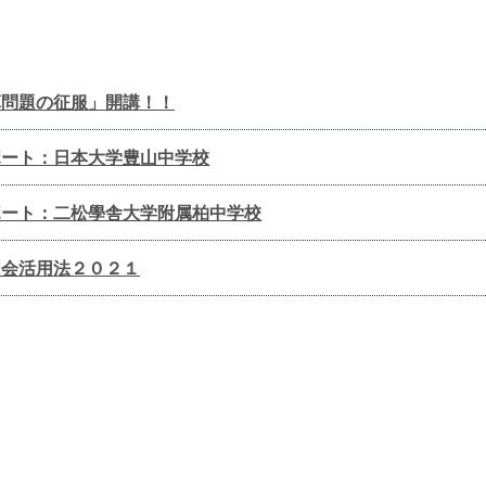
算問題の征服」開講！！
ポート：日本大学豊山中学校
ポート：二松學舎大学附属柏中学校
明会活用法２０２１