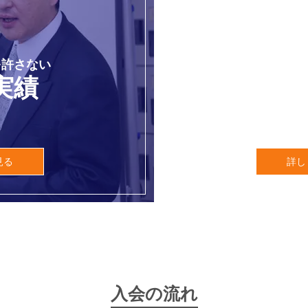
を許さない
中学受験
実績
見る
詳し
入会の流れ