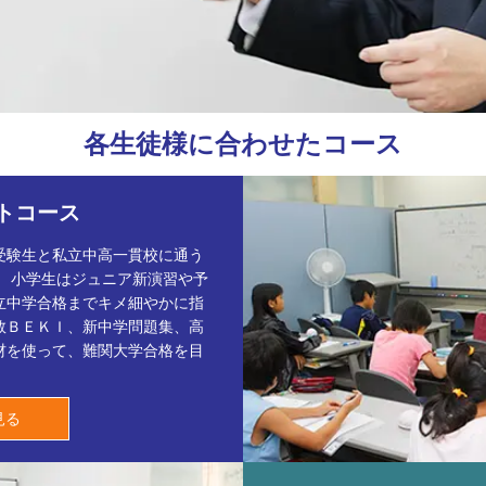
各生徒様に合わせたコース
トコース
受験生と私立中高一貫校に通う
。 小学生はジュニア新演習や予
立中学合格までキメ細やかに指
数ＢＥＫＩ、新中学問題集、高
材を使って、難関大学合格を目
見る