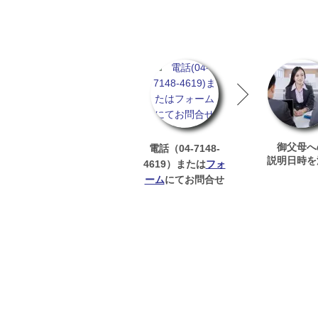
御父母へ
04-7148-
電話（
説明日時を
4619
フォ
）または
ーム
にてお問合せ