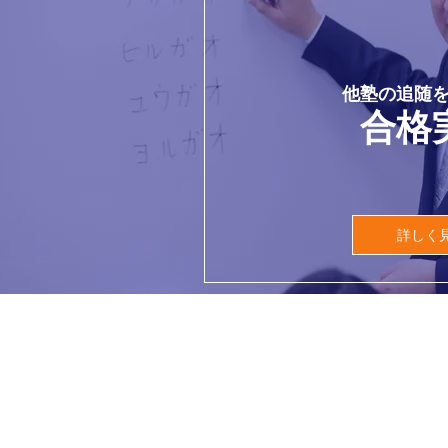
他塾の追随
合格
詳しく