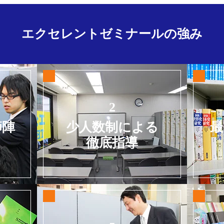
エクセレントゼミナールの強み
2
師陣
少人数制による
最
徹底指導