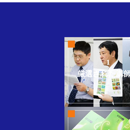
1
厳選された講