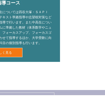
指導コース
生については四谷大塚・ＳＡＰＩ
テキスト準拠指導や志望校対策など
指導で行います。また中高生につい
ムに準拠した教材（体系数学やニュ
、フォーカスアップ、フォーカスゴ
わせて指導するほか、大学受験に向
科目の個別指導も行います。
しく見る