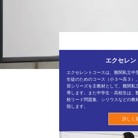
エクセレン
エクセレントコースは、難関私立中
生徒のためのコース（小３〜高３）
習シリーズを主教材として、難関私
導します。また中学生・高校生は、
校リード問題集、シリウスなどの教
指します。
詳しく