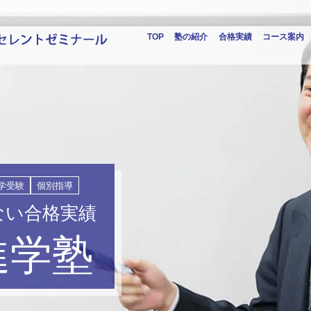
TOP
塾の紹介
合格実績
コース案内
学受験
個別指導
ない合格実績
進学塾