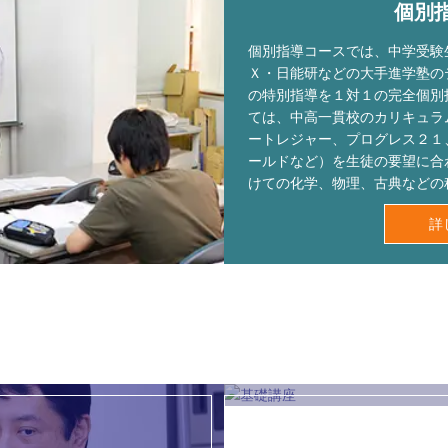
個別
個別指導コースでは、中学受験
Ｘ・日能研などの大手進学塾の
の特別指導を１対１の完全個別
ては、中高一貫校のカリキュラ
ートレジャー、プログレス２１
ールドなど）を生徒の要望に合
けての化学、物理、古典などの
詳