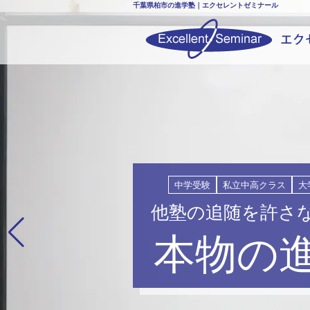
千葉県柏市の進学塾｜エクセレントゼミナール
中学受験
私立中高クラス
大
他塾の追随を許さ
本物の