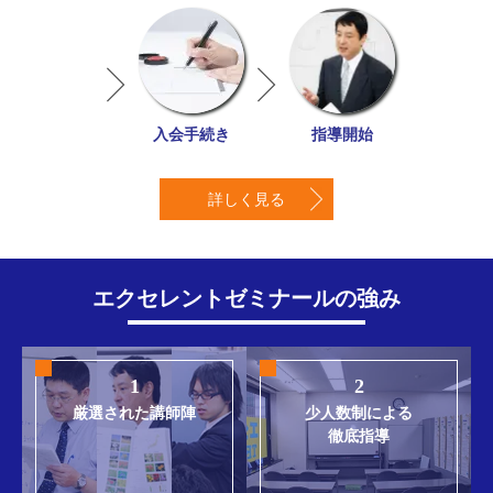
入会手続き
指導開始
詳しく見る
エクセレントゼミナールの強み
1
2
厳選された講師陣
少人数制による
徹底指導