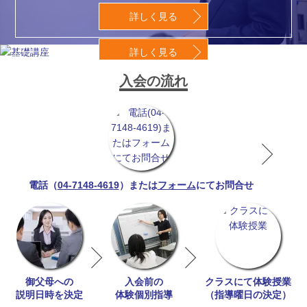
詳しく見る
詳しく見る
中学受験の基礎講座
入会の流れ
04-7148-4619
フォーム
電話（
）または
にてお問合せ
御父母への
入会前の
クラスにて体験授業
説明日時を決定
体験個別指導
（指導曜日の決定）