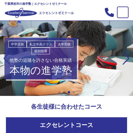
千葉県柏市の進学塾｜エクセレントゼミナール
TOP
塾の紹介
合格実績
中学受験
私立中高クラス
大学受験
個別指導
コース案内
他塾の追随を許さない合格実績
入会案内
本物の進学塾
行事
教室案内
新・主宰のブログ
各生徒様に合わせたコース
私立中高リンク集
プライバシーポリシー
エクセレントコース
お問い合わせ