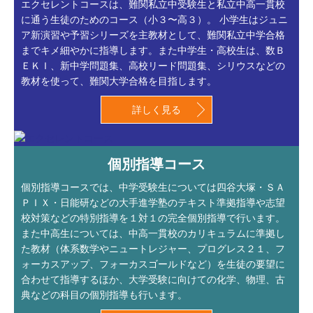
エクセレントコースは、難関私立中受験生と私立中高一貫校
に通う生徒のためのコース（小３〜高３）。 小学生はジュニ
ア新演習や予習シリーズを主教材として、難関私立中学合格
までキメ細やかに指導します。また中学生・高校生は、数Ｂ
ＥＫＩ、新中学問題集、高校リード問題集、シリウスなどの
教材を使って、難関大学合格を目指します。
詳しく見る
個別指導コース
個別指導コースでは、中学受験生については四谷大塚・ＳＡ
ＰＩＸ・日能研などの大手進学塾のテキスト準拠指導や志望
校対策などの特別指導を１対１の完全個別指導で行います。
また中高生については、中高一貫校のカリキュラムに準拠し
た教材（体系数学やニュートレジャー、プログレス２１、フ
ォーカスアップ、フォーカスゴールドなど）を生徒の要望に
合わせて指導するほか、大学受験に向けての化学、物理、古
典などの科目の個別指導も行います。