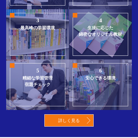
3
4
最高峰の学習環境
生徒に応じた
綿密なオリジナル教材
5
6
精細な学習管理
安心できる環境
宿題チェック
詳しく見る