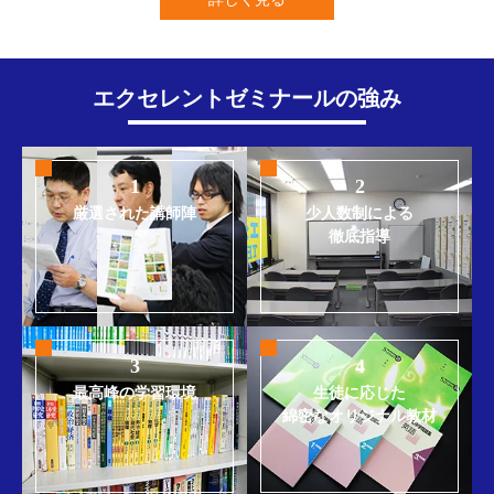
エクセレントゼミナールの強み
1
2
厳選された講師陣
少人数制による
徹底指導
3
4
最高峰の学習環境
生徒に応じた
綿密なオリジナル教材