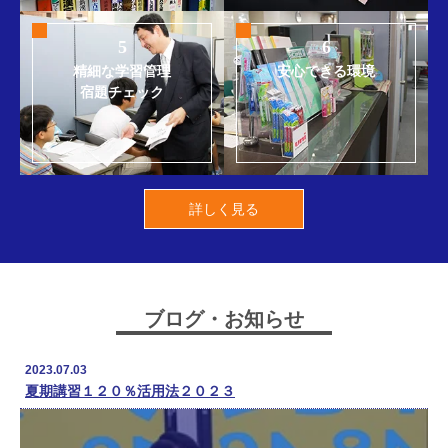
5
6
精細な学習管理
安心できる環境
宿題チェック
詳しく見る
ブログ・お知らせ
2023.07.03
夏期講習１２０％活用法２０２３