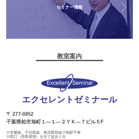
セミナー情報
教室案内
エクセレントゼミナール
〒 277-0852
千葉県柏市旭町１―１―２ＹＫ―７ビル５F
※常磐線、千代田線、東武野田線で柏駅下車
※西口（高島屋側）を出て徒歩１分