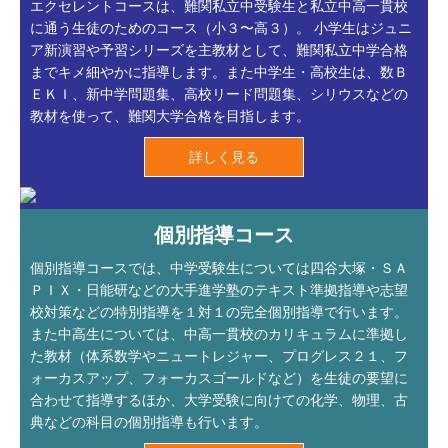
エクセレントコースは、難関私立中受験生と私立中高一貫校
に通う生徒のためのコース（小３〜高３）。 小学生はジュニ
ア新演習や予習シリーズを主教材として、難関私立中学合格
までキメ細やかに指導します。また中学生・高校生は、数Ｂ
ＥＫＩ、新中学問題集、高校リード問題集、シリウスなどの
教材を使って、難関大学合格を目指します。
詳しく見る
個別指導コース
個別指導コースでは、中学受験生については四谷大塚・ＳＡ
ＰＩＸ・日能研などの大手進学塾のテキスト準拠指導や志望
校対策などの特別指導を１対１の完全個別指導で行います。
また中高生については、中高一貫校のカリキュラムに準拠し
た教材（体系数学やニュートレジャー、プログレス２１、フ
ォーカスアップ、フォーカスゴールドなど）を生徒の要望に
合わせて指導するほか、大学受験に向けての化学、物理、古
典などの科目の個別指導も行います。