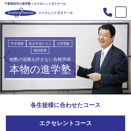
千葉県柏市の進学塾｜エクセレントゼミナール
TOP
塾の紹介
合格実績
中学受験
私立中高クラス
大学受験
個別指導
コース案内
他塾の追随を許さない合格実績
入会案内
本物の進学塾
行事
教室案内
新・主宰のブログ
各生徒様に合わせたコース
私立中高リンク集
プライバシーポリシー
エクセレントコース
お問い合わせ